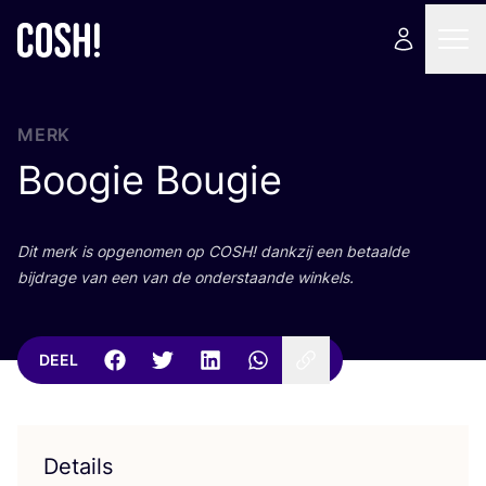
MERK
Boogie Bougie
Dit merk is opge­no­men op
COSH
! dank­zij een betaal­de
bij­dra­ge van een van de onder­staan­de winkels.
DEEL
Details