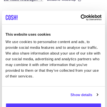
List
Map
This website uses cookies
We use cookies to personalise content and ads, to
provide social media features and to analyse our traffic.
We also share information about your use of our site with
our social media, advertising and analytics partners who
may combine it with other information that you’ve
provided to them or that they’ve collected from your use
Andere Marken
of their services.
Favo
Show details
SNURK
Su
Kleidung
Schlafanzüge
1+
T