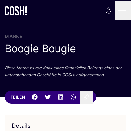
MARKE
Boogie Bougie
Die­se Mar­ke wur­de dank eines finan­zi­el­len Bei­trags eines der
unten­ste­hen­den Geschäf­te in
COSH
! aufgenommen.
TEILEN
Details