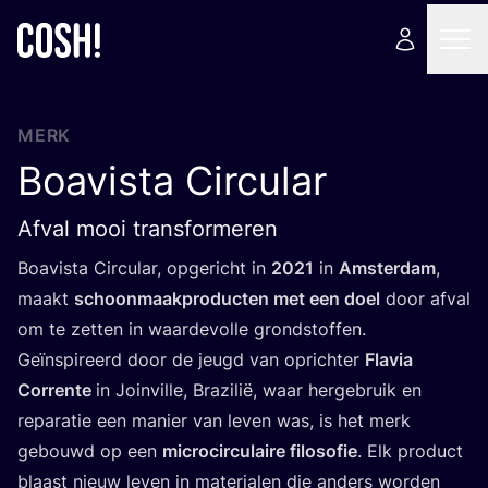
MERK
Boavista Circular
Afval mooi transformeren
Boa­vis­ta Cir­cu­lar, opge­richt in
2021
in
Amster­dam
,
maakt
schoon­maak­pro­duc­ten met een doel
door afval
om te zet­ten in waar­de­vol­le grond­stof­fen.
Geïn­spi­reerd door de jeugd van oprich­ter
Fla­via
Cor­ren­te
in Join­vil­le, Bra­zi­lië, waar her­ge­bruik en
repa­ra­tie een manier van leven was, is het merk
gebouwd op een
micro­cir­cu­lai­re filo­so­fie
. Elk pro­duct
blaast nieuw leven in mate­ri­a­len die anders wor­den