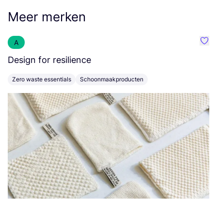
Meer merken
A
Favo
Design for resilience
H
Zero waste essentials
Schoonmaakproducten
B