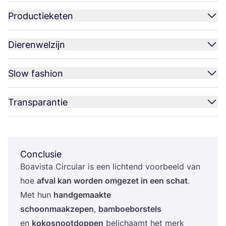
Productieketen
Dierenwelzijn
Slow fashion
Transparantie
Conclusie
Boa­vis­ta Cir­cu­lar is een lich­tend voor­beeld van
hoe
afval kan wor­den omge­zet in een schat
.
Met hun
hand­ge­maak­te
schoon­maak­ze­pen
,
bam­boe­bor­stels
en
kokos­noot­dop­pen
beli­chaamt het merk