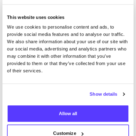
Zepig Utrecht
like
Donkerstraat 26, Utrecht
This website uses cookies
Cosmetica
Lifestyle & Geschenken
+1
We use cookies to personalise content and ads, to
provide social media features and to analyse our traffic.
We also share information about your use of our site with
our social media, advertising and analytics partners who
may combine it with other information that you’ve
provided to them or that they’ve collected from your use
of their services.
Aan route toevoegen
Bezoek webshop
Show details
Boavista Circular
like
Allow all
Lifestyle & Geschenken
Customize