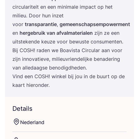
cir­cu­la­ri­teit en een mini­ma­le impact op het
mili­eu. Door hun inzet
voor
trans­pa­ran­tie
,
gemeen­schapsem­po­wer­ment
en
her­ge­bruik van afval­ma­te­ri­a­len
zijn ze een
uit­ste­ken­de keu­ze voor bewus­te con­su­men­ten.
Bij
COSH
! raden we Boa­vis­ta Cir­cu­lar aan voor
zijn inno­va­tie­ve, mili­eu­vrien­de­lij­ke bena­de­ring
van alle­daag­se benodigdheden.
Vind een
COSH
! win­kel bij jou in de buurt op de
kaart hieronder.
Details
Neder­land