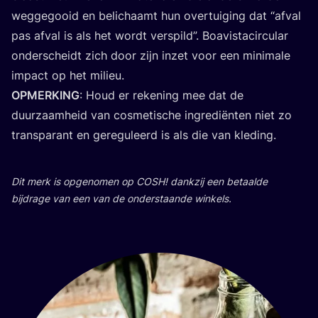
weg­ge­gooid en beli­chaamt hun over­tui­ging dat
“
afval
pas afval is als het wordt ver­spild”. Boa­vista­cir­cu­lar
onder­scheidt zich door zijn inzet voor een mini­ma­le
impact op het milieu.
OPMER­KING
: Houd er reke­ning mee dat de
duur­zaam­heid van cos­me­ti­sche ingre­di­ën­ten niet zo
trans­pa­rant en gere­gu­leerd is als die van kleding.
Dit merk is opge­no­men op
COSH
! dank­zij een betaal­de
bij­dra­ge van een van de onder­staan­de winkels.