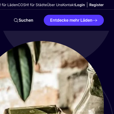
 für Läden
COSH! für Städte
Über Uns
Kontakt
Login
Register
Suchen
Entdecke mehr Läden