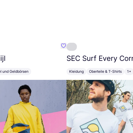
Favorit Susan Bijl
jl
SEC
Surf Every Cor
el und Geldbörsen
Kleidung
Oberteile & T-Shirts
1+