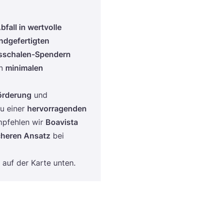
bfall in wert­vol­le
d­ge­fer­tig­ten
­scha­len-Spen­dern
en
mini­ma­len
r­de­rung
und
u einer
her­vor­ra­gen­den
p­feh­len wir
Boavis­ta
­che­ren Ansatz
bei
 auf der Kar­te unten.