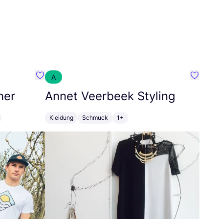
A
Favorit SEC Surf Every Corner
Favorit
ner
Annet Veerbeek Styling
Kleidung
Schmuck
1+