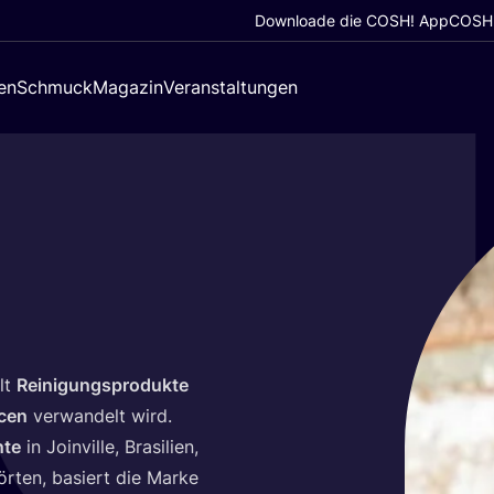
Downloade die COSH! App
COSH!
en
Schmuck
Magazin
Veranstaltungen
llt
Rei­ni­gungs­pro­duk­te
­cen
ver­wan­delt wird.
­te
in Join­ville, Bra­si­li­en,
r­ten, basiert die Mar­ke