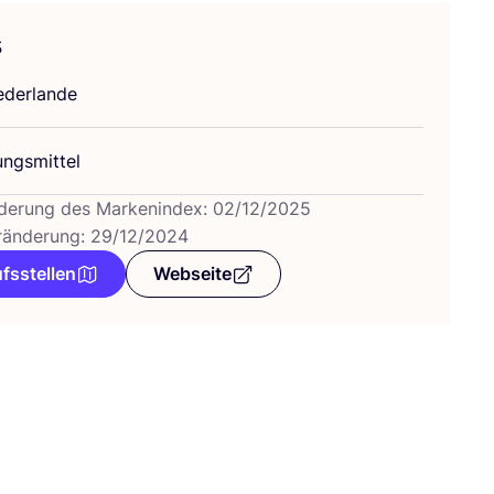
s
­der­lan­de
ungs­mit­tel
derung des Markenindex: 02/12/2025
ränderung: 29/12/2024
fsstellen
Webseite