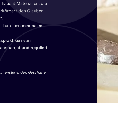
haucht Mate­ria­li­en, die
­kör­pert den Glau­ben,
“.
t für einen
mini­ma­len
s­prak­ti­ken
von
ans­pa­rent und regu­liert
 unten­ste­hen­den Geschäf­te