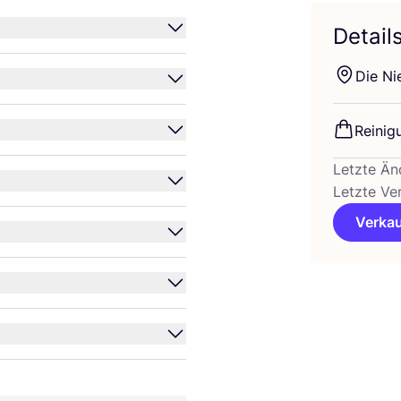
Detail
Die Nie
Rei­ni­g
Letzte Än
Letzte Ve
Verkau