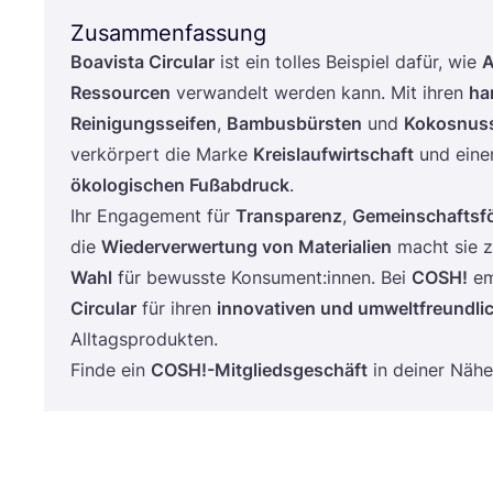
Zusammenfassung
Boavis­ta Cir­cu­lar
ist ein tol­les Bei­spiel dafür, wie
A
Res­sour­cen
ver­wan­delt wer­den kann. Mit ihren
han
Rei­ni­gungs­sei­fen
,
Bam­bus­bürs­ten
und
Kokos­nuss
ver­kör­pert die Mar­ke
Kreis­lauf­wirt­schaft
und ein
öko­lo­gi­schen Fuß­ab­druck
.
Ihr Enga­ge­ment für
Trans­pa­renz
,
Gemein­schafts­fö
die
Wie­der­ver­wer­tung von Mate­ria­li­en
macht sie z
Wahl
für bewuss­te Konsument:innen. Bei
COSH
!
em
Cir­cu­lar
für ihren
inno­va­ti­ven und umwelt­freund­li
Alltagsprodukten.
Fin­de ein
COSH
!-Mitgliedsgeschäft
in dei­ner Nähe