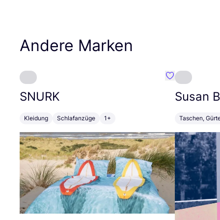
Andere Marken
Favorit SNURK
SNURK
Susan Bi
Kleidung
Schlafanzüge
1+
Taschen, Gürt