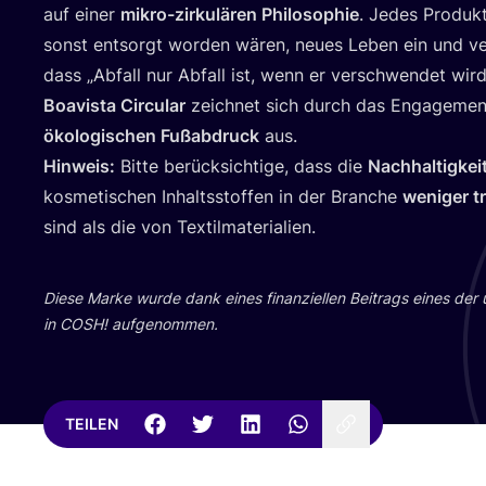
auf einer
mikro-zir­ku­lä­ren Phi­lo­so­phie
. Jedes Pro­dukt 
sonst ent­sorgt wor­den wären, neu­es Leben ein und ver
dass
„
Abfall nur Abfall ist, wenn er ver­schwen­det wird
Boavis­ta Cir­cu­lar
zeich­net sich durch das Enga­ge­men
öko­lo­gi­schen Fuß­ab­druck
aus.
Hin­weis:
Bit­te berück­sich­ti­ge, dass die
Nach­hal­tig­keit
kos­me­ti­schen Inhalts­stof­fen in der Bran­che
weni­ger tr
sind als die von Textilmaterialien.
Die­se Mar­ke wur­de dank eines finan­zi­el­len Bei­trags eines der
in
COSH
! aufgenommen.
TEILEN