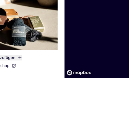
nzufügen
bshop