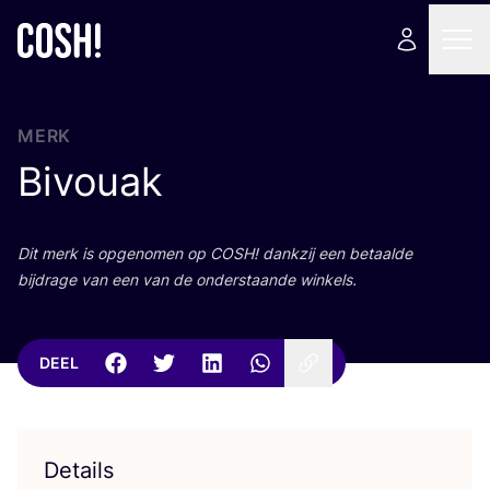
MERK
Bivouak
Dit merk is opge­no­men op
COSH
! dank­zij een betaal­de
bij­dra­ge van een van de onder­staan­de winkels.
DEEL
Details