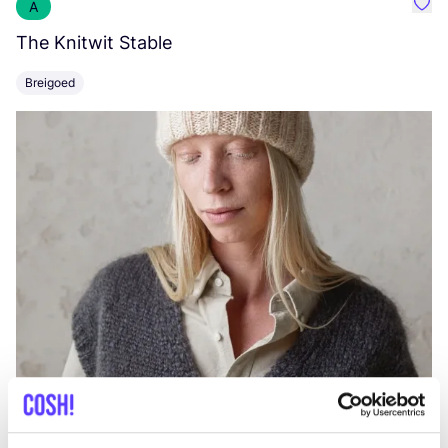
A
Favo
The Knitwit Stable
T
Breigoed