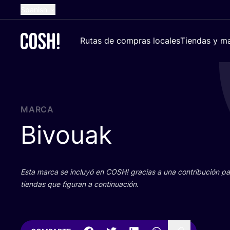
Spanish
English
Rutas de compras locales
Tiendas y ma
Dutch
French
German
Croatian
MARCA
Bivouak
Esta mar­ca se inclu­yó en
COSH
! gra­cias a una con­tri­bu­ción 
tien­das que figu­ran a continuación.