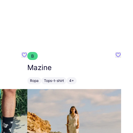
B
Favoritos {nombre}
Favorit
Mazine
Ropa
Tops-t-shirt
4+