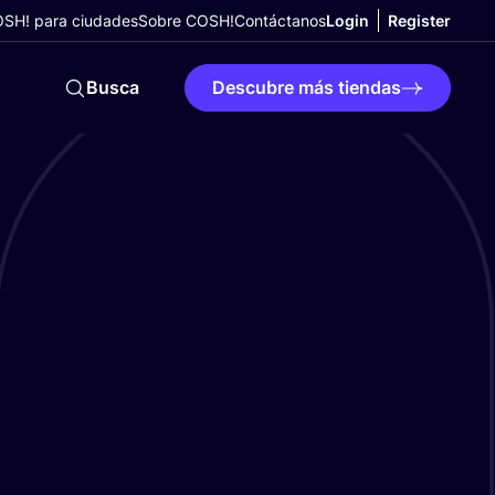
SH! para ciudades
Sobre COSH!
Contáctanos
Login
Register
Busca
Descubre más tiendas