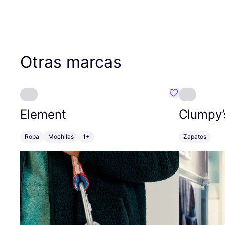
Otras marcas
Favoritos {no
Element
Clumpy’
Ropa
Mochilas
1+
Zapatos