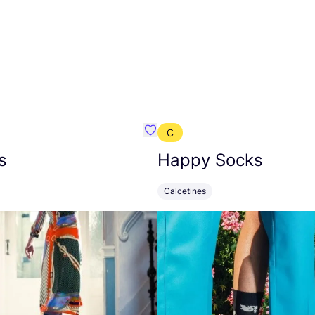
C
mbre}
Favoritos {nombre}
s
Happy Socks
Calcetines