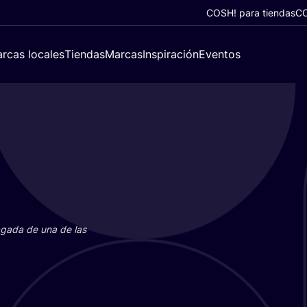
COSH! para tiendas
CO
rcas locales
Tiendas
Marcas
Inspiración
Eventos
paga­da de una de las