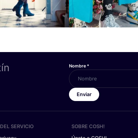
tín
Nombre
*
Enviar
DEL SERVICIO
SOBRE
COSH
!
 privacy
Únete a COSH!