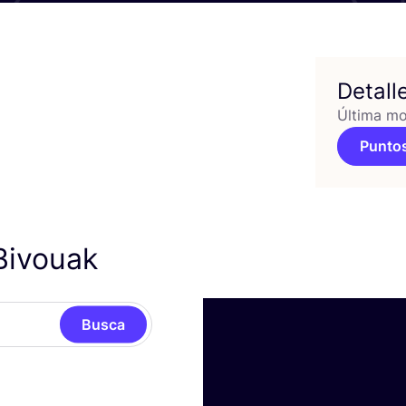
Detall
Última mo
Puntos
Bivouak
Busca