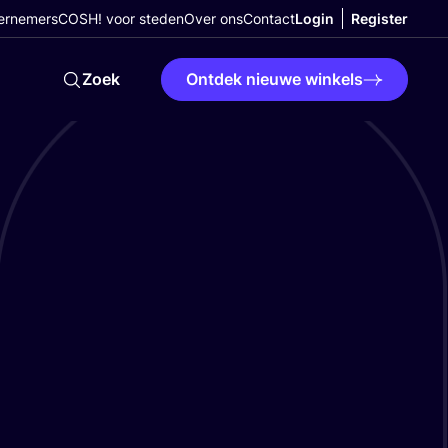
ernemers
COSH! voor steden
Over ons
Contact
Login
Register
Zoek
Ontdek nieuwe winkels