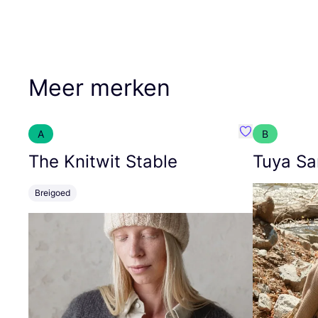
Meer merken
A
B
Favoriete {naa
The Knitwit Stable
Tuya Sa
Breigoed