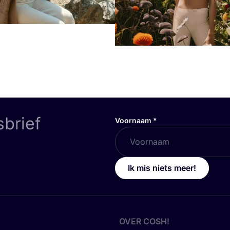
sbrief
Voornaam
*
Ik mis niets meer!
OVER
COSH
!