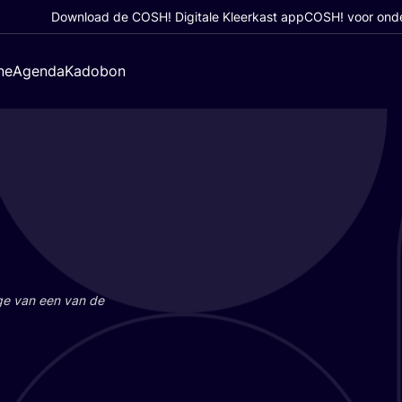
Download de COSH! Digitale Kleerkast app
COSH! voor ond
ne
Agenda
Kadobon
a­ge van een van de