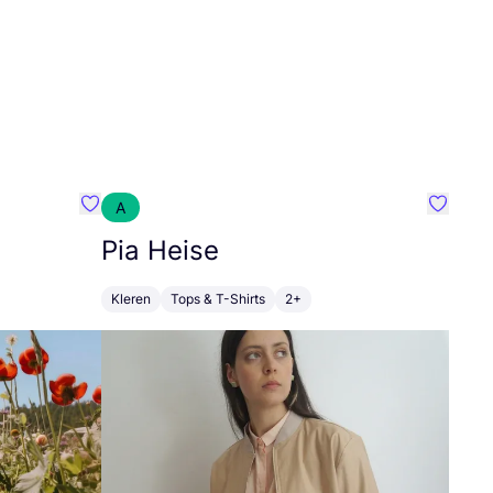
A
Favoriete {naam}
Favorie
Pia Heise
Kleren
Tops & T-Shirts
2+