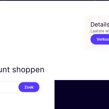
Detail
Laatste w
Verko
kunt shoppen
Zoek