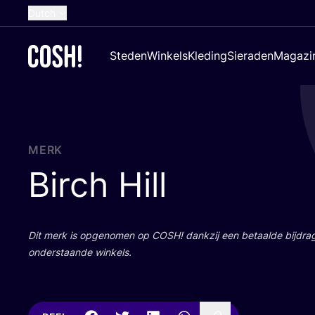
Dutch
English
Steden
Winkels
Kleding
Sieraden
Magazi
French
Spanish
German
Croatian
MERK
Birch Hill
Dit merk is opge­no­men op
COSH
! dank­zij een betaal­de bij­dr
onder­staan­de winkels.