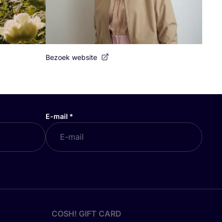
Bezoek website
E-mail
*
COSH! GIFT CARD