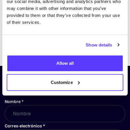
our social media, advertising and analytics partners who
may combine it with other information that you’ve
provided to them or that they’ve collected from your use
of their services.
Show details
Previous
Next
Allow all
¡Suscríbete a nuestro boletín
Customize
y mantente informado!
Nombre
*
Correo electrónico
*