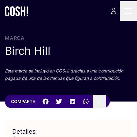
MARCA
Birch Hill
Esta mar­ca se inclu­yó en
COSH
! gra­cias a una con­tri­bu­ción
paga­da de una de las tien­das que figu­ran a continuación.
COMPARTE
Detalles