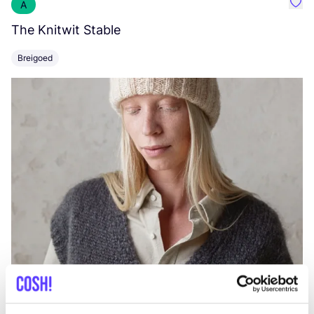
A
Favo
The Knitwit Stable
T
Breigoed