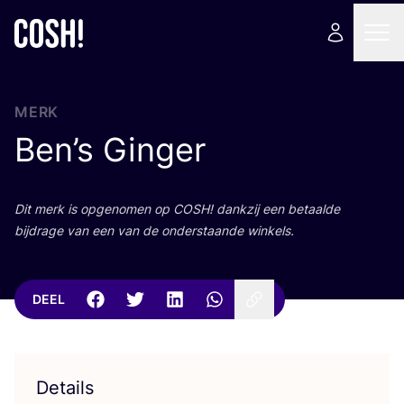
MERK
Ben’s Ginger
Dit merk is opge­no­men op
COSH
! dank­zij een betaal­de
bij­dra­ge van een van de onder­staan­de winkels.
DEEL
Details