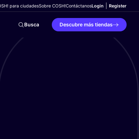
SH! para ciudades
Sobre COSH!
Contáctanos
Login
Register
Busca
Descubre más tiendas