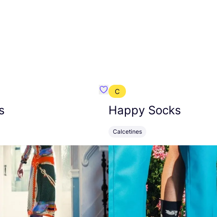
C
mbre}
Favoritos {nombre}
s
Happy Socks
Calcetines