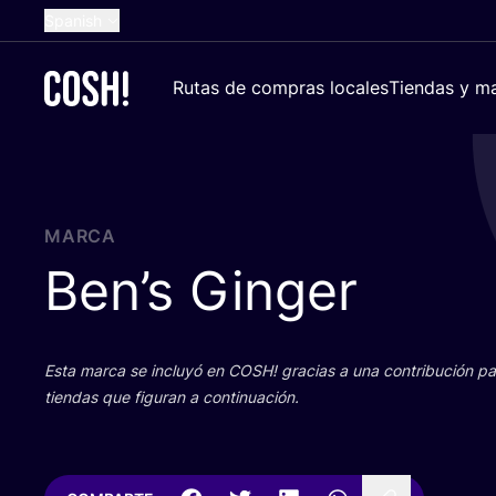
Spanish
English
Rutas de compras locales
Tiendas y ma
Dutch
French
German
Croatian
MARCA
Ben’s Ginger
Esta mar­ca se inclu­yó en
COSH
! gra­cias a una con­tri­bu­ción 
tien­das que figu­ran a continuación.