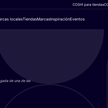
COSH! para tiendas
CO
rcas locales
Tiendas
Marcas
Inspiración
Eventos
paga­da de una de las