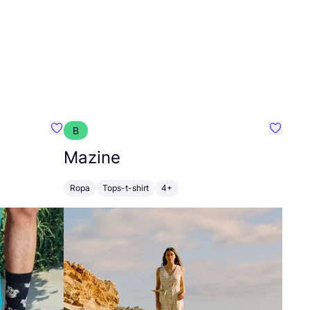
B
Favoritos {nombre}
Favorit
Mazine
Ropa
Tops-t-shirt
4+