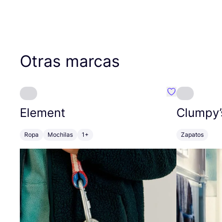
Otras marcas
Favoritos {no
Element
Clumpy’
Ropa
Mochilas
1+
Zapatos