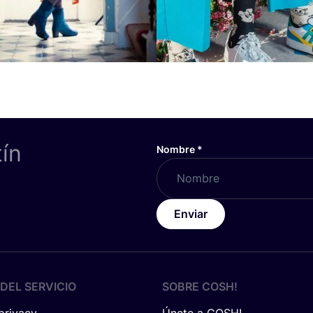
tín
Nombre
*
Enviar
DEL SERVICIO
SOBRE
COSH
!
 privacy
Únete a COSH!