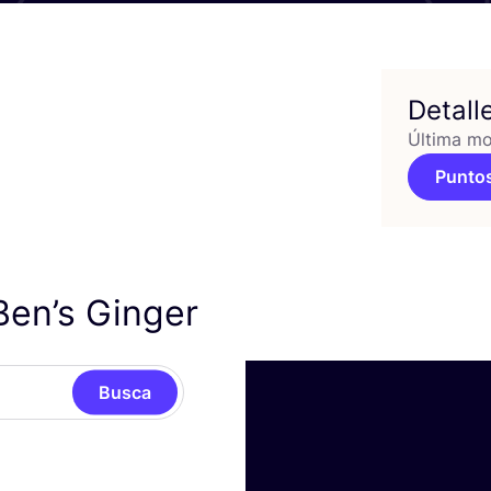
Detall
Última mo
Puntos
Ben’s Ginger
Busca