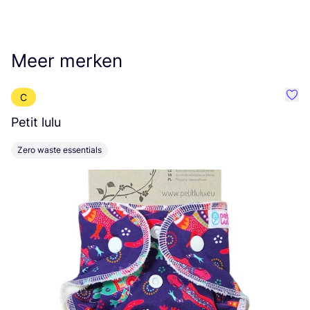
Meer merken
C
Favo
Petit lulu
D
Zero waste essentials
Z