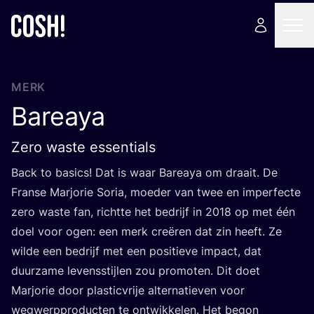
MERK
Bareaya
Zero waste essentials
Back to basics! Dat is waar Bareaya om draait. De
Fran­se Mar­jo­rie Soria, moe­der van twee en imper­fec­te
zero was­te fan, richt­te het bedrijf in
2018
op met één
doel voor ogen: een merk cre­ë­ren dat zin heeft. Ze
wil­de een bedrijf met een posi­tie­ve impact, dat
duur­za­me levens­stij­len zou pro­mo­ten. Dit doet
Mar­jo­rie door plas­tic­vrije alter­na­tie­ven voor
weg­werp­pro­duc­ten te ont­wik­ke­len. Het begon