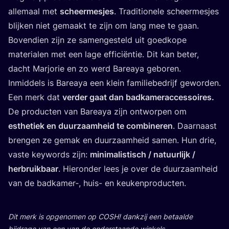
alle­maal met
scheer­mes­jes
. Tra­di­ti­o­ne­le scheer­mes­jes
blij­ken niet gemaakt te zijn om lang mee te gaan.
Boven­dien zijn ze samen­ge­steld uit goed­ko­pe
mate­ri­a­len met een lage effi­ci­ën­tie. Dit kan beter,
dacht Mar­jo­rie en zo werd Bareaya geboren.
Inmid­dels is Bareaya een klein fami­lie­be­drijf gewor­den.
Een merk dat
ver­der gaat dan bad­ka­mer­ac­ces­soi­res.
De pro­duc­ten van Bareaya zijn ont­wor­pen om
esthe­tiek en duur­zaam­heid te com­bi­ne­ren
. Daar­naast
bren­gen ze gemak en duur­zaam­heid samen. Hun drie,
vas­te key­words zijn:
mini­ma­lis­tisch / natuur­lijk /
her­bruik­baar
. Hier­on­der lees je over de duur­zaam­heid
van de badkamer‑, huis- en keukenproducten.
Dit merk is opge­no­men op
COSH
! dank­zij een betaal­de
bij­dra­ge van een van de onder­staan­de winkels.