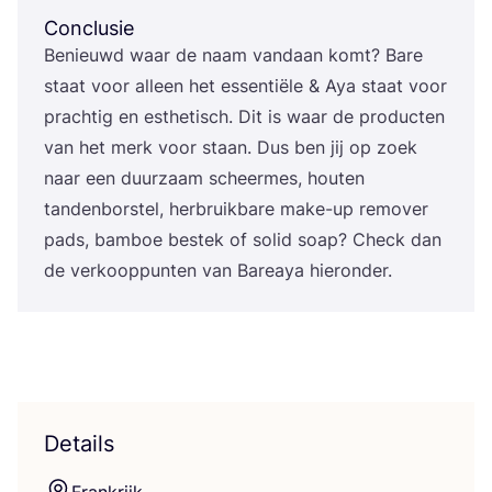
Conclusie
Benieuwd waar de naam van­daan komt? Bare
staat voor alleen het essen­ti­ë­le
&
Aya staat voor
prach­tig en esthe­tisch. Dit is waar de pro­duc­ten
van het merk voor staan. Dus ben jij op zoek
naar een duur­zaam scheer­mes, hou­ten
tan­den­bor­stel, her­bruik­ba­re make-up remo­ver
pads, bam­boe bestek of solid soap? Check dan
de ver­koop­pun­ten van Bareaya hieronder.
Details