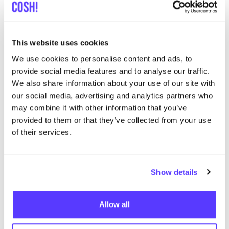
Inslag
like
Brabantdam 63, Gent
This website uses cookies
Kleding
Schoenen
+2
We use cookies to personalise content and ads, to
provide social media features and to analyse our traffic.
We also share information about your use of our site with
our social media, advertising and analytics partners who
may combine it with other information that you’ve
provided to them or that they’ve collected from your use
of their services.
Aan route toevoegen
Bezoek webshop
Show details
Clothilde Aalst
like
Allow all
Korte Zoutstraat 17, Aalst
Cosmetica
Schoonheidsspecialiste