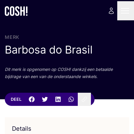
MERK
Barbosa do Brasil
Dit merk is opge­no­men op
COSH
! dank­zij een betaal­de
bij­dra­ge van een van de onder­staan­de winkels.
DEEL
Details