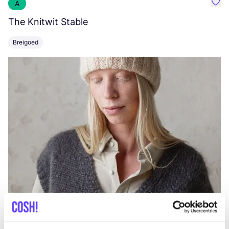
A
Favo
The Knitwit Stable
T
Breigoed