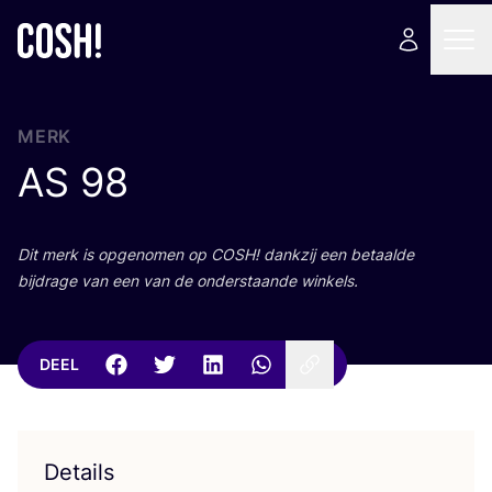
MERK
AS
98
Dit merk is opge­no­men op
COSH
! dank­zij een betaal­de
bij­dra­ge van een van de onder­staan­de winkels.
DEEL
Details