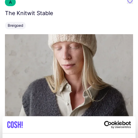
A
Favo
The Knitwit Stable
T
Breigoed