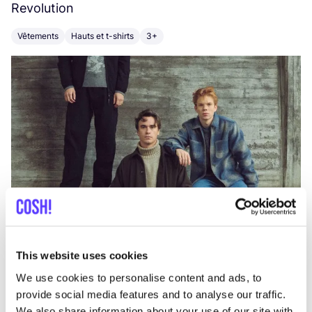
Revolution
E
Vêtements
Hauts et t-shirts
3+
V
This website uses cookies
We use cookies to personalise content and ads, to
provide social media features and to analyse our traffic.
We also share information about your use of our site with