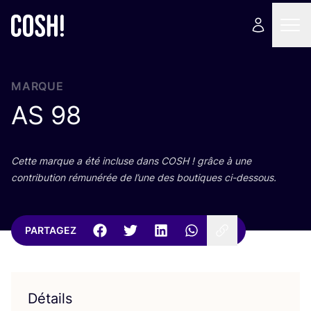
MARQUE
AS
98
Cette marque a été incluse dans
COSH
! grâce à une
contri­bu­tion rému­né­rée de l’une des bou­tiques ci-dessous.
PARTAGEZ
Détails