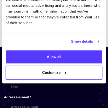
our social media, advertising and analytics partners who
may combine it with other information that you’ve
provided to them or that they’ve collected from your use
of their services.
Previous
Next
Show details
Allow all
Inscrivez-vous à notre lettre
d’information et restez informé !
Customize
Nom
*
Adresse e-mail
*