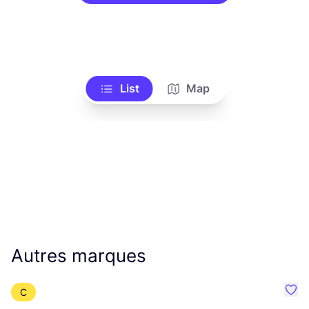
List
Map
Autres marques
C
Préf