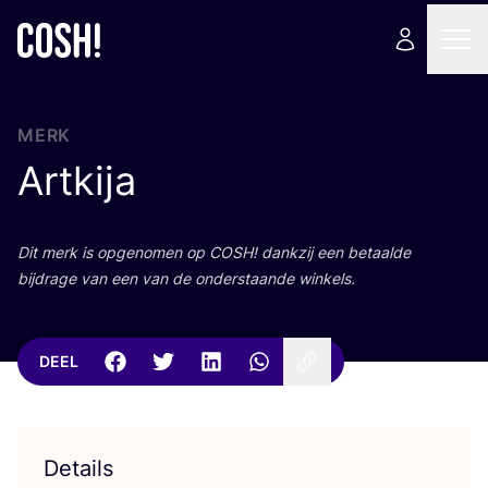
MERK
Artkija
Dit merk is opge­no­men op
COSH
! dank­zij een betaal­de
bij­dra­ge van een van de onder­staan­de winkels.
DEEL
Details