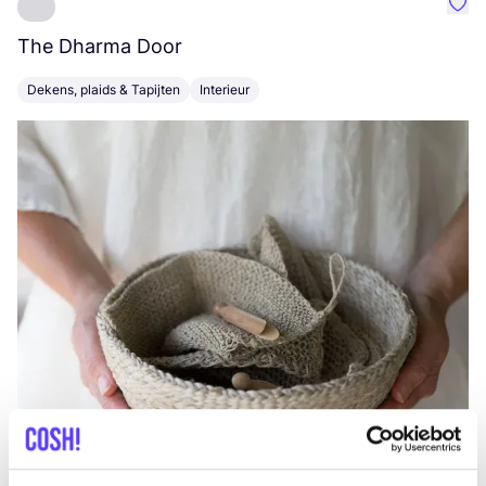
Favo
The Dharma Door
C
Dekens, plaids & Tapijten
Interieur
K