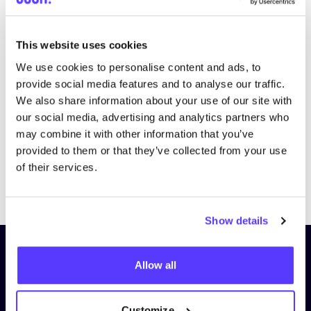
This website uses cookies
We use cookies to personalise content and ads, to
provide social media features and to analyse our traffic.
We also share information about your use of our site with
our social media, advertising and analytics partners who
may combine it with other information that you’ve
provided to them or that they’ve collected from your use
of their services.
Previous
Next
Show details
Schrijf je in op onze nieuwsbrief
Allow all
en blijf op de hoogte!
Voornaam
*
Customize