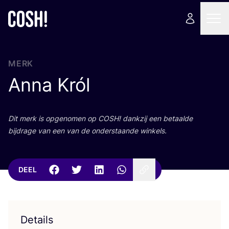
MERK
Anna Król
Dit merk is opge­no­men op
COSH
! dank­zij een betaal­de
bij­dra­ge van een van de onder­staan­de winkels.
DEEL
Details