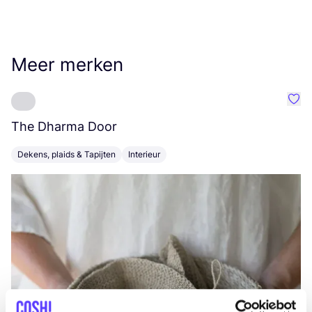
Meer merken
Favo
The Dharma Door
C
Dekens, plaids & Tapijten
Interieur
K