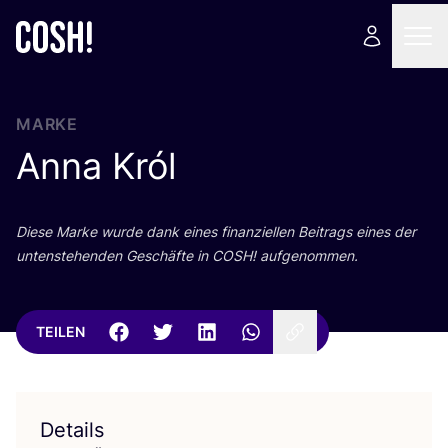
MARKE
Anna Król
Die­se Mar­ke wur­de dank eines finan­zi­el­len Bei­trags eines der
unten­ste­hen­den Geschäf­te in
COSH
! aufgenommen.
TEILEN
Details