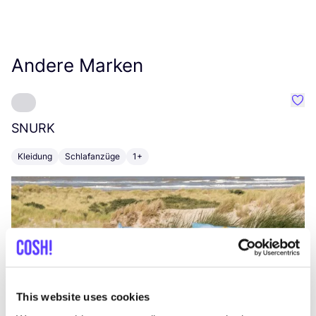
Andere Marken
Favo
SNURK
Su
Kleidung
Schlafanzüge
1+
T
This website uses cookies