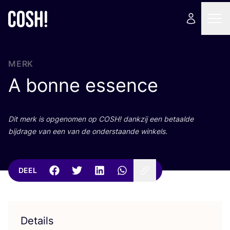
MERK
A bonne essence
Dit merk is opge­no­men op
COSH
! dank­zij een betaal­de
bij­dra­ge van een van de onder­staan­de winkels.
DEEL
Details