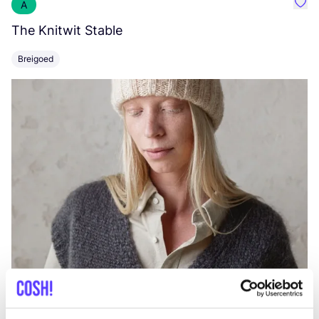
A
Favo
The Knitwit Stable
T
Breigoed