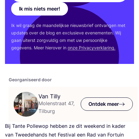
Ik mis niets meer!
Ik wil graag de maan­de­lijk­se nieuws­brief ont­van­gen met
upda­tes over de blog en exclu­sie­ve eve­ne­men­ten. Wij
gaan uiterst zorg­vul­dig om met uw per­soon­lij­ke
gege­vens. Meer hier­over in
onze Pri­va­cy­ver­kla­ring.
Georganiseerd door
Van Tilly
Molenstraat 47,
Ontdek meer
Tilburg
Bij Tan­te Pol­le­wop heb­ben ze dit week­end in kader
van Twee­de­hands het Fes­ti­val een Rad van For­tuin