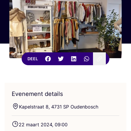
DEEL
Evenement details
Kapel­straat
8
,
4731
SP
Oudenbosch
22
maart
2024
,
09
:
00