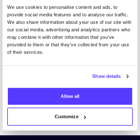
We use cookies to personalise content and ads, to
20 AUG
20
provide social media features and to analyse our traffic.
Okazi op Pukkelpop: fix je festivallook
Oka
We also share information about your use of our site with
Pukkelpop festival grounds, Kiewit, Hasselt
our social media, advertising and analytics partners who
K
Kringloopwinkel Okazi Hasselt
may combine it with other information that you’ve
provided to them or that they’ve collected from your use
K
Winkelevenement
of their services.
Previous
Next
Show details
Ontdek alle evenementen
Allow all
Customize