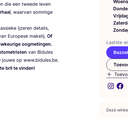
Woens
ren die een twee­de leven
Donde
r­haal
, waar­van som­mi­ge
Vrijda
Zaterd
­sie­ke ijze­ren details,
Zonda
an Euro­pe­se make­lij.
Of
Laat­ste wi
w­keu­ri­ge oog­me­tin­gen.
to­me­tris­ten
van Bidu­les
Bezoe
 jou­we op www​.bidu​les​.be.
Toevoe
e bril te vin­den!
Toevo
Deze win­ke