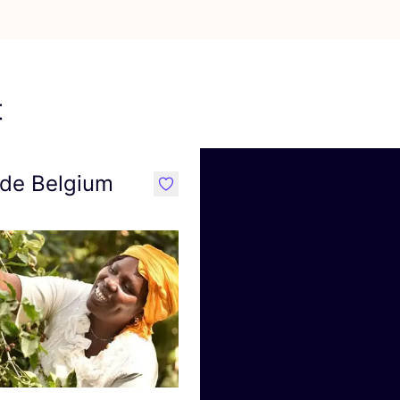
t
ade Belgium
like