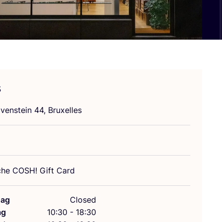
s
ven­stein
44
, Bruxelles
sche
COSH
! Gift Card
ag
Closed
ag
10:30 - 18:30