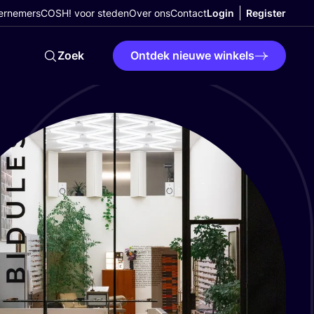
ernemers
COSH! voor steden
Over ons
Contact
Login
Register
Zoek
Ontdek nieuwe winkels