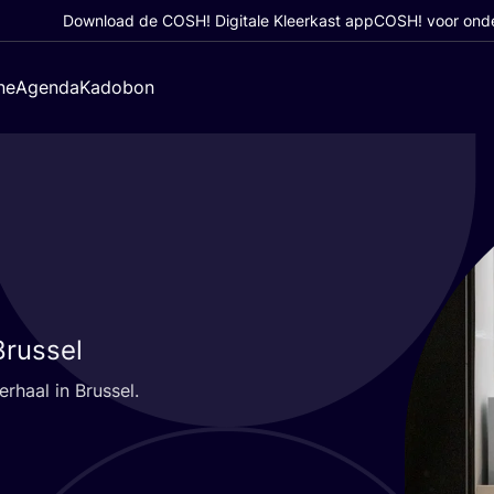
Download de COSH! Digitale Kleerkast app
COSH! voor ond
ne
Agenda
Kadobon
Brussel
er­haal in Brussel.