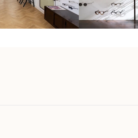
voriete {naam}