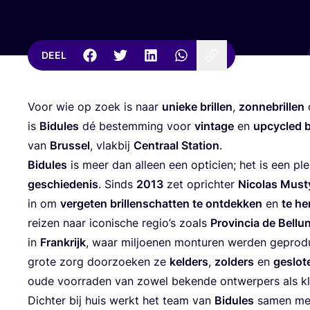
DEEL
Voor wie op zoek is naar
unie­ke bril­len
,
zon­ne­bril­len
is
Bidu­les
dé bestem­ming voor
vin­ta­ge
en
upcy­cled br
van
Brus­sel
, vlak­bij
Cen­traal Sta­ti­on
.
Bidu­les
is meer dan alleen een opti­cien; het is een pl
geschie­de­nis
. Sinds
2013
zet oprich­ter
Nico­las Must
in om
ver­ge­ten bril­len­schat­ten te ont­dek­ken
en
te her
rei­zen naar ico­ni­sche regi­o’s zoals
Pro­vin­cia de Bel­lu­
in
Frank­rijk
, waar mil­joe­nen mon­tu­ren wer­den gepro­
gro­te zorg door­zoe­ken ze
kel­ders
,
zol­ders
en
geslo­t
oude voor­ra­den van zowel beken­de ont­wer­pers als kle
Dich­ter bij huis werkt het team van
Bidu­les
samen m