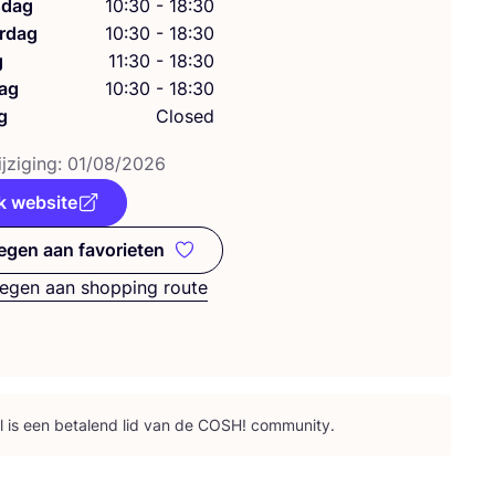
dag
10:30 - 18:30
rdag
10:30 - 18:30
g
11:30 - 18:30
ag
10:30 - 18:30
g
Closed
j­zi­ging:
01
/
08
/
2026
k website
gen aan favorieten
Toevoegen aan favorieten
egen aan shopping route
l is een beta­lend lid van de
COSH
! community.