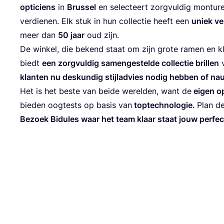
opti­ciens
in
Brus­sel
en selec­teert zorg­vul­dig mon­tu­
ver­die­nen. Elk stuk in hun col­lec­tie heeft een
uniek ve
meer dan
50
jaar
oud zijn.
De win­kel, die bekend staat om zijn gro­te ramen en klas
biedt
een zorg­vul­dig samen­ge­stel­de col­lec­tie bril­len
v
klan­ten nu des­kun­dig stijlad­vies nodig heb­ben of nau
Het is het bes­te van bei­de werel­den, want de
eigen op
bie­den oog­tests op basis van
top­tech­no­lo­gie.
Plan de
Bezoek Bidu­les waar het team klaar staat jouw per­fec­t