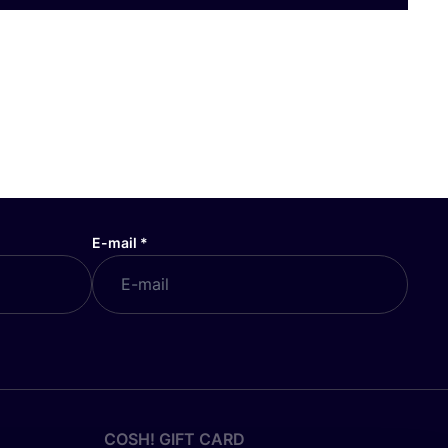
E-mail
*
COSH! GIFT CARD