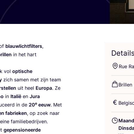
of
blauw­licht­fil­ters
,
Detail
il­len
in het hart
Rue Ra
ek vol
opti­sche
y
zich samen met zijn team
Bril­len
­stel­len
uit heel
Euro­pa
. Ze
no
in
Ita­lië
en
Jura
Bel­gi­
e
du­ceerd in de
20
eeuw
. Met
en fabrie­ken
, op zoek naar
Maand
i­ne familiebedrijven.
Dinsd
et
gepen­si­o­neer­de