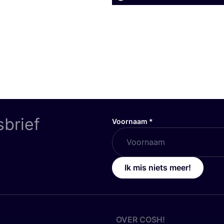
sbrief
Voornaam
*
Ik mis niets meer!
OVER
COSH
!