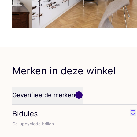
Merken in deze winkel
Geverifieerde merken
1
Bidules
Fa
Ge-upcy­cle­de brillen