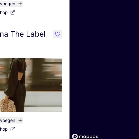
evoegen
shop
na The Label
like
evoegen
shop