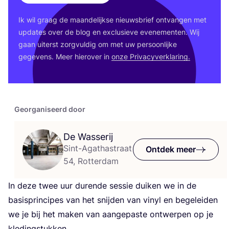
Ik wil graag de maan­de­lijk­se nieuws­brief ont­van­gen met
upda­tes over de blog en exclu­sie­ve eve­ne­men­ten. Wij
gaan uiterst zorg­vul­dig om met uw per­soon­lij­ke
gege­vens. Meer hier­over in
onze Pri­va­cy­ver­kla­ring.
Georganiseerd door
De Wasserij
Sint-Agathastraat
Ontdek meer
54, Rotterdam
In deze twee uur duren­de ses­sie dui­ken we in de
basis­prin­ci­pes van het snij­den van vinyl en bege­lei­den
we je bij het maken van aan­ge­pas­te ont­wer­pen op je
kledingstukken.