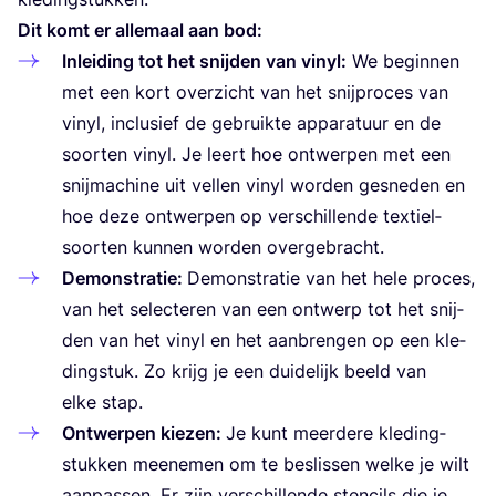
Dit komt er alle­maal aan bod:
Inlei­ding tot het snij­den van vinyl:
We begin­nen
met een kort over­zicht van het snij­pro­ces van
vinyl, inclu­sief de gebruik­te appa­ra­tuur en de
soor­ten vinyl. Je leert hoe ont­wer­pen met een
snij­ma­chi­ne uit vel­len vinyl wor­den gesne­den en
hoe deze ont­wer­pen op ver­schil­len­de tex­tiel­
soor­ten kun­nen wor­den overgebracht.
Demon­stra­tie:
Demon­stra­tie van het hele pro­ces,
van het selec­te­ren van een ont­werp tot het snij­
den van het vinyl en het aan­bren­gen op een kle­
ding­stuk. Zo krijg je een dui­de­lijk beeld van
elke stap.
Ont­wer­pen kie­zen:
Je kunt meer­de­re kle­ding­
stuk­ken mee­ne­men om te beslis­sen wel­ke je wilt
aan­pas­sen. Er zijn ver­schil­len­de sten­cils die je