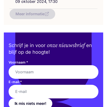
09
okto­ber
2024
,
17
:
30
Meer informatie
onze nieuwsbrief
Schrijf je in voor
en
blijf op de hoogte!
Voornaam
*
E-mail
*
Ik mis niets meer!