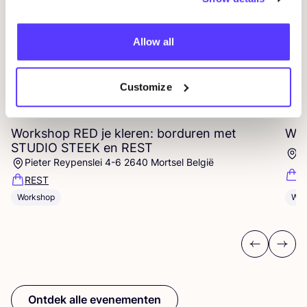
Allow all
Customize
14 AUG
09
Workshop
RED
je kleren: borduren met
Wor
STUDIO
STEEK
en
REST
D
Pieter Reypenslei 4-6 2640 Mortsel België
F
REST
Workshop
Wor
Previous
Next
Ontdek alle evenementen