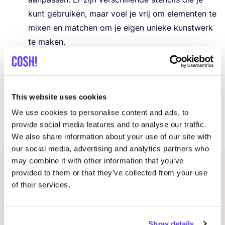
kunt gebrui­ken, maar voel je vrij om ele­men­ten te
mixen en mat­chen om je eigen unie­ke kunst­werk
te maken.
Hands-on bege­lei­ding:
Ter­wijl je aan je pro­jec­ten
werkt, zal er een gids zijn om je door elke stap
te lei­den, van het schik­ken van de sten­cils tot het
This website uses cookies
aan­bren­gen van het vinyl. Je krijgt de kans om te
expe­ri­men­te­ren en cre­a­tief te zijn met je
We use cookies to personalise content and ads, to
provide social media features and to analyse our traffic.
ontwerpen.
We also share information about your use of our site with
our social media, advertising and analytics partners who
may combine it with other information that you’ve
provided to them or that they’ve collected from your use
Gerelateerde evenementen
of their services.
Show details