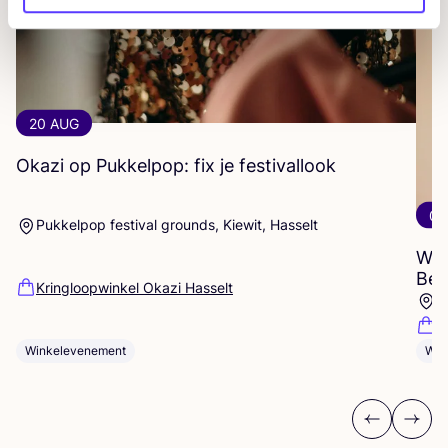
20 AUG
Okazi op Pukkelpop: fix je festivallook
07
Pukkelpop festival grounds, Kiewit, Hasselt
Wor
Beg
Kringloopwinkel Okazi Hasselt
P
R
Winkelevenement
Wor
Previous
Next