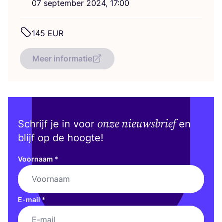
07
sep­tem­ber
2024
,
17
:
00
145
EUR
Meer informatie
onze nieuwsbrief
Schrijf je in voor
en
blijf op de hoogte!
Voornaam
*
E-mail
*