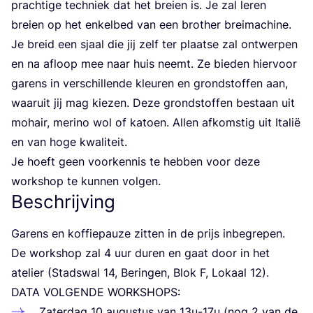
prach­ti­ge tech­niek dat het brei­en is. Je zal leren
brei­en op het enkel­bed van een bro­ther brei­ma­chi­ne.
Je breid een sjaal die jij zelf ter plaat­se zal ont­wer­pen
en na afloop mee naar huis neemt. Ze bie­den hier­voor
garens in ver­schil­len­de kleu­ren en grond­stof­fen aan,
waar­uit jij mag kie­zen. Deze grond­stof­fen bestaan uit
mohair, meri­no wol of katoen. Allen afkom­stig uit Ita­lië
en van hoge kwaliteit.
Je hoeft geen voor­ken­nis te heb­ben voor deze
work­shop te kun­nen volgen.
Beschrijving
Garens en kof­fie­pau­ze zit­ten in de prijs inbegrepen.
De work­shop zal
4
uur duren en gaat door in het
ate­lier (Stads­wal
14
, Berin­gen, Blok F, Lokaal
12
).
DATA
VOL­GEN­DE
WORKSHOPS
:
Zater­dag
10
augus­tus van
13
u-
17
u (nog
2
van de