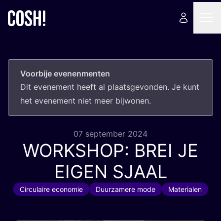
Voorbije evenenmenten
Dit eve­ne­ment heeft al plaats­ge­von­den. Je kunt
het eve­ne­ment niet meer bijwonen.
07 september 2024
WORKSHOP
:
BREI
JE
EIGEN
SJAAL
Circulaire economie
Duurzamere mode
Materialen