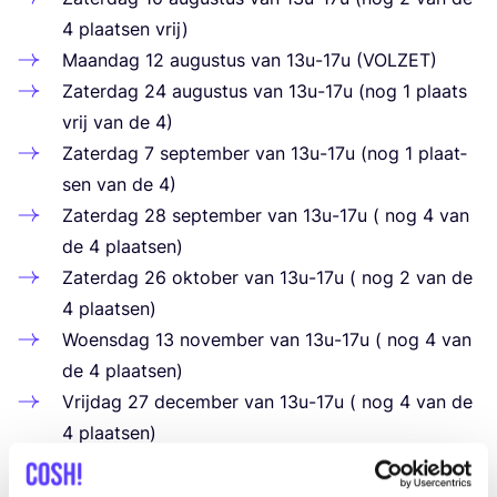
4
plaat­sen vrij)
Maan­dag
12
augus­tus van
13
u-
17
u (
VOL­ZET
)
Zater­dag
24
augus­tus van
13
u-
17
u (nog
1
plaats
vrij van de
4
)
Zater­dag
7
sep­tem­ber van
13
u-
17
u (nog
1
plaat­
sen van de
4
)
Zater­dag
28
sep­tem­ber van
13
u-
17
u ( nog
4
van
de
4
plaatsen)
Zater­dag
26
okto­ber van
13
u-
17
u ( nog
2
van de
4
plaatsen)
Woens­dag
13
novem­ber van
13
u-
17
u ( nog
4
van
de
4
plaatsen)
Vrij­dag
27
decem­ber van
13
u-
17
u ( nog
4
van de
4
plaatsen)
Zater­dag
18
janu­a­ri van
13
u-
17
u ( nog
4
van de
4
plaatsen)