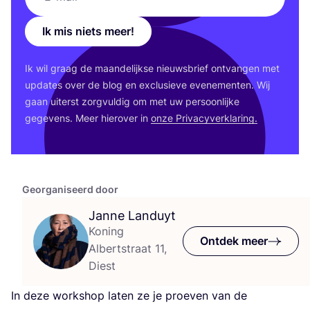
Ik mis niets meer!
Ik wil graag de maan­de­lijk­se nieuws­brief ont­van­gen met
upda­tes over de blog en exclu­sie­ve eve­ne­men­ten. Wij
gaan uiterst zorg­vul­dig om met uw per­soon­lij­ke
gege­vens. Meer hier­over in
onze Pri­va­cy­ver­kla­ring.
Georganiseerd door
Janne Landuyt
Koning
Ontdek meer
Albertstraat 11,
Diest
In deze work­shop laten ze je proe­ven van de