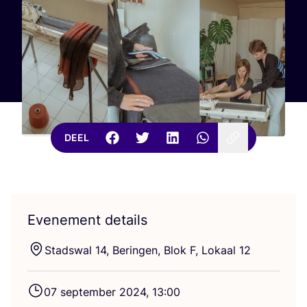
DEEL
Evenement details
Stads­wal
14
, Berin­gen, Blok F, Lokaal
12
07
sep­tem­ber
2024
,
13
:
00