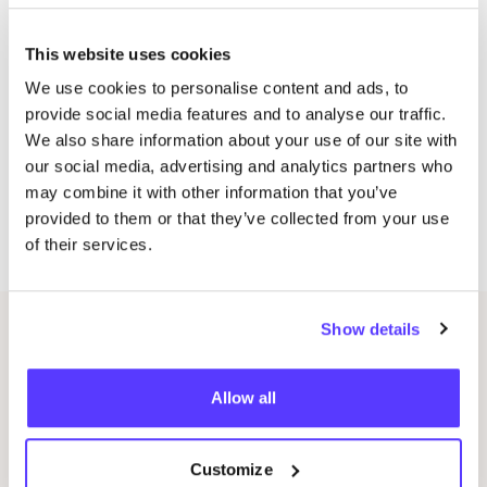
Zon­dag
23
febru­a­ri van
13
u-
17
u ( nog
4
van de
This website uses cookies
4
plaatsen)
Prijs: €
145
,
00
.
We use cookies to personalise content and ads, to
provide social media features and to analyse our traffic.
De work­shop gaat pas door bij min
2
inschrijvingen.
We also share information about your use of our site with
(Foto’s door Elien Jansen)
our social media, advertising and analytics partners who
Als deze data niet pas­sen, mag je gerust een mail­tje
may combine it with other information that you’ve
stu­ren en dan zoe­ken ze naar een dag die wel
provided to them or that they’ve collected from your use
uitkomt.
of their services.
Show details
Gerelateerde evenementen
Allow all
Customize