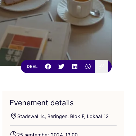
DEEL
Evenement details
Stads­wal
14
, Berin­gen, Blok F, Lokaal
12
25
sep­tem­ber
2024
,
13
:
00