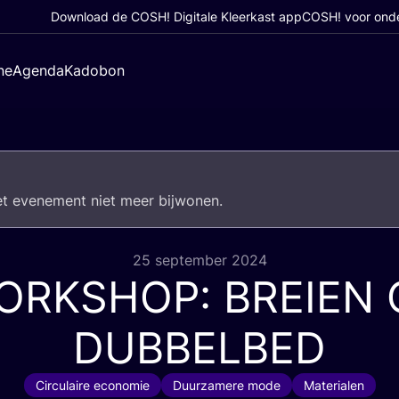
Download de COSH! Digitale Kleerkast app
COSH! voor ond
ne
Agenda
Kadobon
het eve­ne­ment niet meer bijwonen.
25 september 2024
ORKSHOP
:
BREIEN
DUBBELBED
Circulaire economie
Duurzamere mode
Materialen