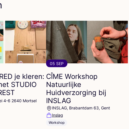
n
05 SEP
RED
je kleren:
CÎME
Workshop
met
STUDIO
Natuurlijke
REST
Huidverzorging bij
INSLAG
ei 4-6 2640 Mortsel
INSLAG, Brabantdam 63, Gent
Inslag
Workshop