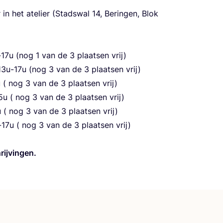
in het ate­lier (Stads­wal
14
, Berin­gen, Blok
-
17
u (nog
1
van de
3
plaat­sen vrij)
13
u-
17
u (nog
3
van de
3
plaat­sen vrij)
u ( nog
3
van de
3
plaat­sen vrij)
5
u ( nog
3
van de
3
plaat­sen vrij)
u ( nog
3
van de
3
plaat­sen vrij)
-
17
u ( nog
3
van de
3
plaat­sen vrij)
rijvingen.