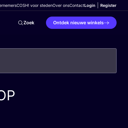
ernemers
COSH! voor steden
Over ons
Contact
Login
Register
Zoek
Ontdek nieuwe winkels
OP