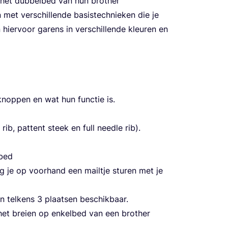
het dub­bel­bed van hun bro­ther
 met ver­schil­len­de basis­tech­nie­ken die je
er­voor garens in ver­schil­len­de kleu­ren en
n knop­pen en wat hun func­tie is.
rib, pat­tent steek en full need­le rib).
lbed
mag je op voor­hand een mail­tje stu­ren met je
jn tel­kens
3
plaat­sen beschikbaar.
het brei­en op enkel­bed van een bro­ther