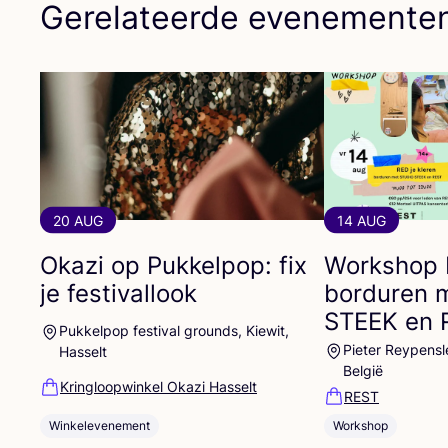
Gerelateerde evenemente
20 AUG
14 AUG
Okazi op Pukkelpop: fix
Workshop
je festivallook
borduren 
STEEK
en
Pukkelpop festival grounds, Kiewit,
Pieter Reypensl
Hasselt
België
Kringloopwinkel Okazi Hasselt
REST
Winkelevenement
Workshop