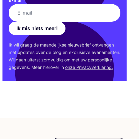
E-mail
*
Ik mis niets meer!
Ik wil graag de maan­de­lijk­se nieuws­brief ont­van­gen
met upda­tes over de blog en exclu­sie­ve eve­ne­men­ten.
Wij gaan uiterst zorg­vul­dig om met uw per­soon­lij­ke
gege­vens. Meer hier­over in
onze Pri­va­cy­ver­kla­ring.