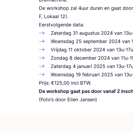
De work­shop zal
4
uur duren en gaat door 
F, Lokaal
12
).
Eerst­vol­gen­de data:
Zater­dag
31
augus­tus
2024
van
13
u
Woens­dag
25
sep­tem­ber
2024
van
Vrij­dag
11
okto­ber
2024
van
13
u-
17
Zon­dag
8
decem­ber
2024
van
11
u-
1
Zater­dag
4
janu­a­ri
2025
van
13
u-
17
Woens­dag
19
febru­a­ri
2025
van
13
u
Prijs: €
125
,
00
incl
BTW
.
De work­shop gaat pas door van­af
2
insch
(Foto’s door Elien Jansen)