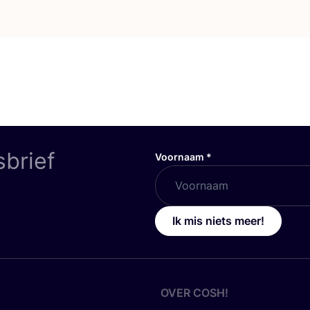
sbrief
Voornaam
*
Ik mis niets meer!
OVER
COSH
!