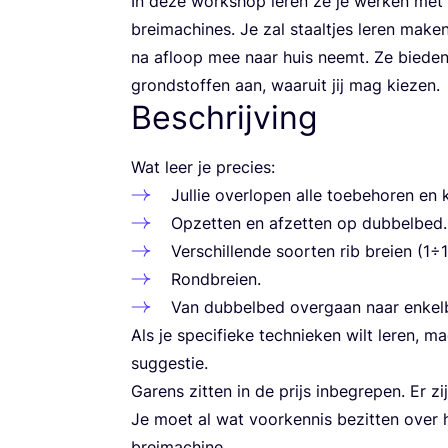
In deze work­shop leren ze je wer­ken met 
brei­ma­chi­nes. Je zal staal­tjes leren maken
na afloop mee naar huis neemt. Ze bie­den hi
grond­stof­fen aan, waar­uit jij mag kiezen.
Beschrijving
Wat leer je precies:
Jul­lie over­lo­pen alle toe­be­ho­ren e
Opzet­ten en afzet­ten op dubbelbed.
Ver­schil­len­de soor­ten rib brei­en (
1
÷
1
Rond­brei­en.
Van dub­bel­bed over­gaan naar enke
Als je spe­ci­fie­ke tech­nie­ken wilt leren, 
suggestie.
Garens zit­ten in de prijs inbe­gre­pen. Er zi
Je moet al wat voor­ken­nis bezit­ten over 
breimachine.