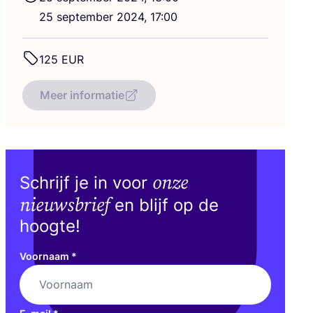
25
sep­tem­ber
2024
,
17
:
00
125
EUR
Meer informatie
onze
Schrijf je in voor
nieuwsbrief
en blijf op de
hoogte!
Voornaam
*