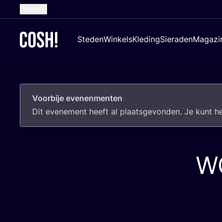
Dutch
English
Steden
Winkels
Kleding
Sieraden
Magazi
French
Spanish
German
Voorbije evenenmenten
Croatian
Dit eve­ne­ment heeft al plaats­ge­von­den. Je kunt 
W