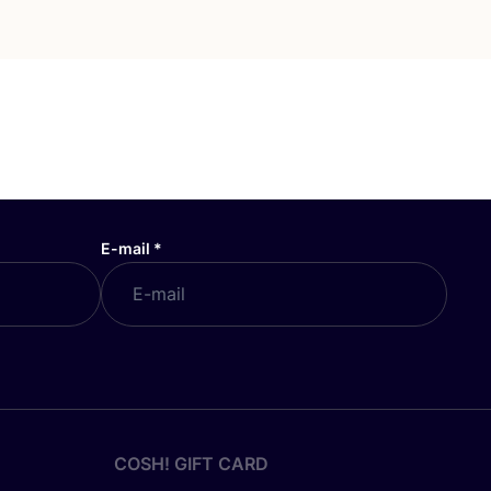
E-mail
*
COSH! GIFT CARD