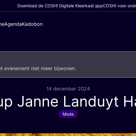
Download de COSH! Digitale Kleerkast app
COSH! voor ond
ne
Agenda
Kadobon
het eve­ne­ment niet meer bijwonen.
14 december 2024
p Janne Landuyt H
Mode