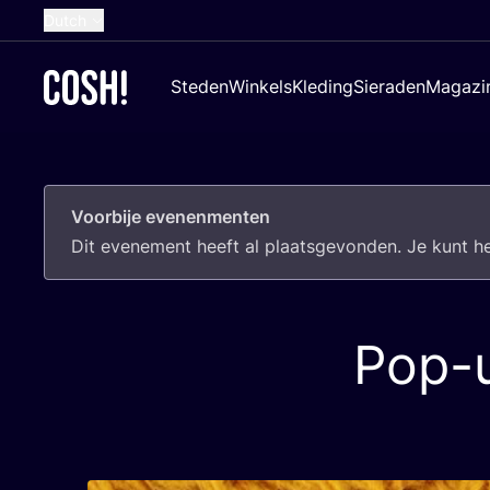
Dutch
English
Steden
Winkels
Kleding
Sieraden
Magazi
French
Spanish
German
Voorbije evenenmenten
Croatian
Dit eve­ne­ment heeft al plaats­ge­von­den. Je kunt 
Pop-u