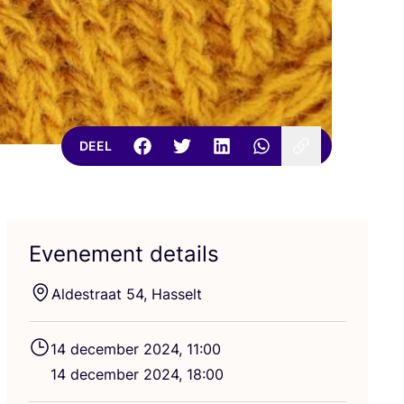
DEEL
Evenement details
Alde­straat
54
, Hasselt
14
decem­ber
2024
,
11
:
00
14
decem­ber
2024
,
18
:
00