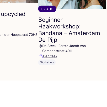
07 AUG
 upcycled
Beginner
Haakworkshop:
Bandana – Amsterdam
Van der Hoopstraat 70HS
De Pijp
De Steek, Eerste Jacob van
Campenstraat 40H
De Steek
Workshop