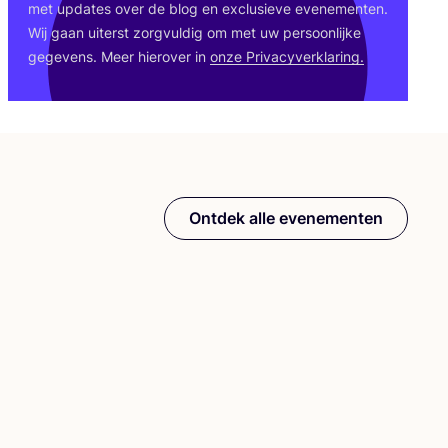
met upda­tes over de blog en exclu­sie­ve eve­ne­men­ten.
Wij gaan uiterst zorg­vul­dig om met uw per­soon­lij­ke
gege­vens. Meer hier­over in
onze Pri­va­cy­ver­kla­ring.
Ontdek alle evenementen