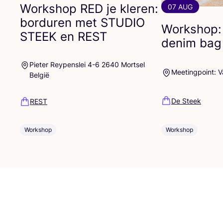
Workshop
RED
je kleren:
07 AUG
borduren met
STUDIO
Workshop:
STEEK
en
REST
denim bag
Pieter Reypenslei 4-6 2640 Mortsel
Meetingpoint: 
België
De Steek
REST
Workshop
Workshop