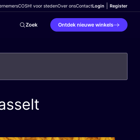
ernemers
COSH! voor steden
Over ons
Contact
Login
Register
Zoek
Ontdek nieuwe winkels
asselt