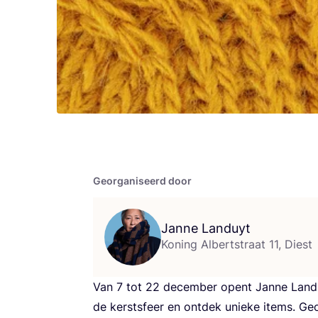
Georganiseerd door
Janne Landuyt
Koning Albertstraat 11, Diest
Van
7
tot
22
decem­ber opent Jan­ne Lan­du
de kerst­sfeer en ont­dek unie­ke items. G