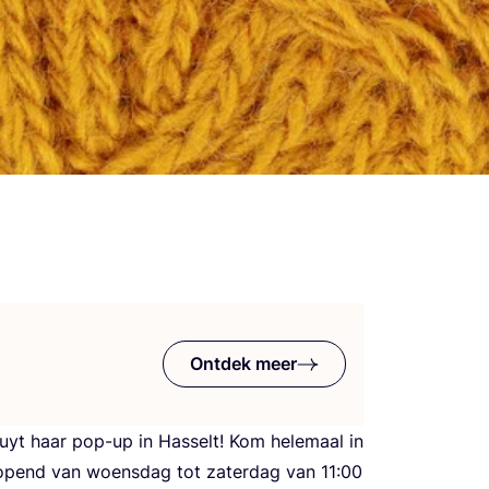
Ontdek meer
yt haar pop-up in Has­selt! Kom hele­maal in
eo­pend van woens­dag tot zater­dag van
11
:
00