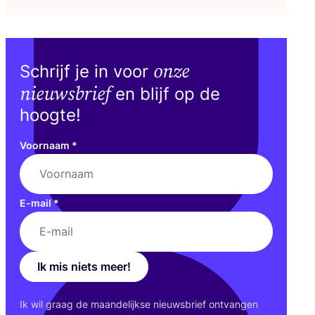
onze
Schrijf je in voor
nieuwsbrief
en blijf op de
hoogte!
Voornaam
*
E-mail
*
Ik mis niets meer!
Ik wil graag de maan­de­lijk­se nieuws­brief ont­van­gen