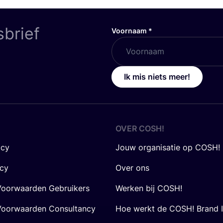
sbrief
Voornaam
*
Ik mis niets meer!
OVER
COSH
!
icy
Jouw organisatie op COSH!
icy
Over ons
oorwaarden Gebruikers
Werken bij COSH!
oorwaarden Consultancy
Hoe werkt de COSH! Brand 