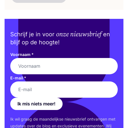
onze nieuwsbrief
Schrijf je in voor
en
blijf op de hoogte!
Voornaam
*
E-mail
*
Ik mis niets meer!
Ik wil graag de maan­de­lijk­se nieuws­brief ont­van­gen met
upda­tes over de blog en exclu­sie­ve eve­ne­men­ten. Wij