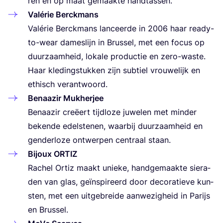
ren en op maat gemaak­te handtassen.
Valé­rie Ber­ck­mans
Valé­rie Ber­ck­mans lan­ceer­de in
2006
haar rea­dy-
to-wear dames­lijn in Brus­sel, met een focus op
duur­zaam­heid, loka­le pro­duc­tie en zero-was­te.
Haar kle­ding­stuk­ken zijn sub­tiel vrou­we­lijk en
ethisch verantwoord.
Benaazir Muk­her­jee
Benaazir cre­ëert tijd­lo­ze juwe­len met min­der
beken­de edel­ste­nen, waar­bij duur­zaam­heid en
gen­der­lo­ze ont­wer­pen cen­traal staan.
Bijoux
ORTIZ
Rachel Ortiz maakt unie­ke, hand­ge­maak­te sie­ra­
den van glas, geïn­spi­reerd door deco­ra­tie­ve kun­
sten, met een uit­ge­brei­de aan­we­zig­heid in Parijs
en Brussel.