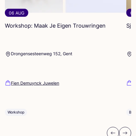
06 AUG
06
Workshop: Maak Je Eigen Trouwringen
Sje
Drongensesteenweg 152, Gent
B
Fien Demuynck Juwelen
S
Workshop
Bij