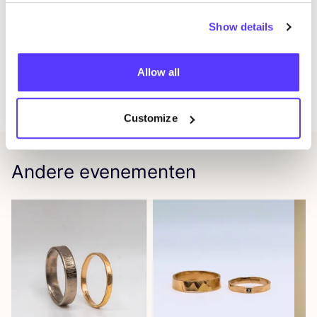
deze pop-up biedt een kans om de col­lec­tie in
het echt te zien.
Show details
Déjà Bel­le
Bij Déjà Bel­le bena­drukt Julie je natuur­lij­ke
Allow all
schoon­heid met sub­tie­le make-up en haar­sty­ling,
gericht op zelf­ver­trou­wen en zelfliefde.
Customize
Andere evenementen