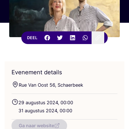
DEEL
Evenement details
Rue Van Oost
56
, Schaerbeek
29
augus­tus
2024
,
00
:
00
31
augus­tus
2024
,
00
:
00
Ga naar website