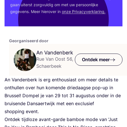
gaan uiterst zorg­vul­dig om met uw per­soon­lij­ke
gege­vens. Meer hier­over in
onze Pri­va­cy­ver­kla­ring.
Georganiseerd door
An Vandenberk
Rue Van Oost 56,
Ontdek meer
Schaerbeek
An Van­den­berk is erg enthou­si­ast om meer details te
ont­hul­len over hun komen­de drie­daag­se pop-up in
Brus­sel! Dom­pel je van
29
tot
31
augus­tus onder in de
brui­sen­de Dansaertwijk met een exclu­sief
shop­ping event.
Ont­dek tijd­lo­ze avant-gar­de bam­boe mode van
‘
Just