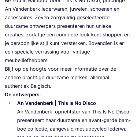
Be You in Bam­boo’ door This Is No Dis­co, prach­ti­ge
An Van­den­berk leder­wa­ren, juwe­len, schoe­nen en
acces­soi­res. Zeven zorg­vul­dig gese­lec­teer­de
duur­za­me ont­wer­pers pre­sen­te­ren hun unie­ke
cre­a­ties, zodat je een com­ple­te look kunt shop­pen en
je per­soon­lij­ke stijl kunt ver­ster­ken. Boven­dien is er
een spe­ci­a­le ver­ras­sing voor vin­ta­ge
meubelliefhebbers!
Blijf op de hoog­te voor meer infor­ma­tie over de
ande­re prach­ti­ge duur­za­me mer­ken, alle­maal
authen­tiek Belgisch.
De ont­wer­pers:
An Van­den­berk | This Is No Dis­co
An Van­den­berk, opricht­ster van This Is No Dis­co,
pre­sen­teert haar duur­za­me en avant-gar­de bam­
boe col­lec­tie, aan­ge­vuld met upcy­cled leder­wa­