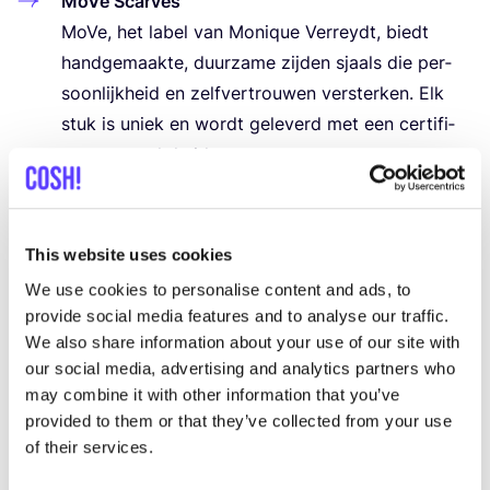
MoVe Scar­ves
MoVe, het label van Moni­que Ver­reydt, biedt
hand­ge­maak­te, duur­za­me zij­den sjaals die per­
soon­lijk­heid en zelf­ver­trou­wen ver­ster­ken. Elk
stuk is uniek en wordt gele­verd met een cer­ti­fi­
caat van echtheid.
King Comf
King Comf, opge­richt door Cle­o­me Cle­ments,
com­bi­neert com­fort met eclec­tisch design en
This website uses cookies
duur­zaam­heid. Hun unie­ke kle­ding en schoe­nen
We use cookies to personalise content and ads, to
zijn gemaakt van bij­zon­de­re stof­fen en stoc­kle­
provide social media features and to analyse our traffic.
der, met een focus op wel­zijn en hergebruik.
We also share information about your use of our site with
Rever­sa
our social media, advertising and analytics partners who
may combine it with other information that you’ve
Rever­sa, gerund door inte­ri­eur­ar­chi­tec­te Kat­lijn,
provided to them or that they’ve collected from your use
ver­koopt unie­ke vin­ta­ge meu­bels en deco­ra­tie.
of their services.
Kat­lijn res­tau­reert ook meu­bels op afspraak, en