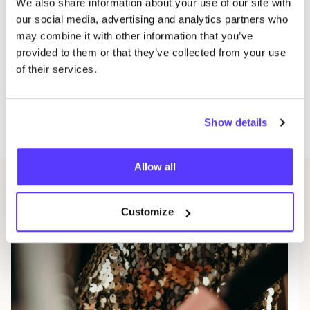
We also share information about your use of our site with
Films, lezin­gen, teken­ses­sie, work­shops, bar
our social media, advertising and analytics partners who
nights, …
may combine it with other information that you’ve
Pris­ma is een samen­wer­king tus­sen Ant­werp Queer
provided to them or that they’ve collected from your use
Arts Fes­ti­val, diver­si­teits­dienst Brug­ge, Lumi­è­re,
of their services.
CGSO
, Dwaal­zin, Bibli­o­theek Brug­ge, Kring­win­kel,
Musea Brug­ge, BrUIT, Snif­fing Vel­vet en de Pris­ma
Show details
community.
Allow all
Gerelateerde evenementen
Customize