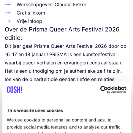
Work­shop­ge­ver: Clau­dia Fisker
Gra­tis inkom
Vrije inloop
Over de Prisma Queer Arts Festival
2026
editie:
Dit jaar gaat Pris­ma Queer Arts Fes­ti­val
2026
door op
16
,
17
en
18
janu­a­ri!
PRIS­MA
is een kun­sten­fes­ti­val
waar­bij queer ver­ha­len en erva­rin­gen cen­traal staan.
Het is een uit­no­di­ging om je authen­tie­ke zelf te zijn,
los van de bina­ri­teit die gen­der, lief­de en rela­ties
beperkt. Laat je inspi­re­ren door de (loka­le) queer cre­
a­ti­vi­teit. (Re)claim your space!
Kunst­fes­ti­val rond thema’s als gen­der, sek­su­e­le
This website uses cookies
ori­ën­ta­tie, identiteitsbeleving, …
We use cookies to personalise content and ads, to
Drie dagen lang, op diver­se loca­ties in het cen­
provide social media features and to analyse our traffic.
trum van Brugge