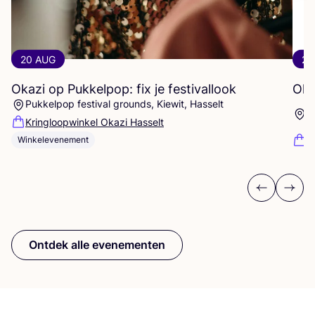
20 AUG
20
Okazi op Pukkelpop: fix je festivallook
Oka
Pukkelpop festival grounds, Kiewit, Hasselt
K
Kringloopwinkel Okazi Hasselt
K
Winkelevenement
Previous
Next
Ontdek alle evenementen