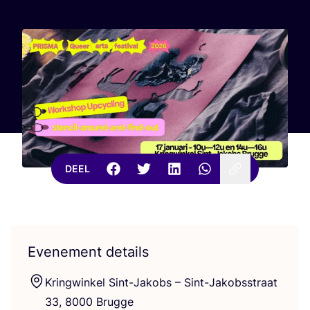
DEEL
Evenement details
Kring­win­kel Sint-Jakobs – Sint-Jakobs­straat
33
,
8000
Brugge