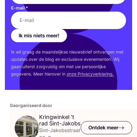
E-mail
*
Ik mis niets meer!
Ik wil graag de maan­de­lijk­se nieuws­brief ont­van­gen met
upda­tes over de blog en exclu­sie­ve eve­ne­men­ten. Wij
gaan uiterst zorg­vul­dig om met uw per­soon­lij­ke
gege­vens. Meer hier­over in
onze Pri­va­cy­ver­kla­ring.
Georganiseerd door
Kringwinkel
‘
t
rad Sint-Jakobs
Ontdek meer
Sint-Jakobsstraat