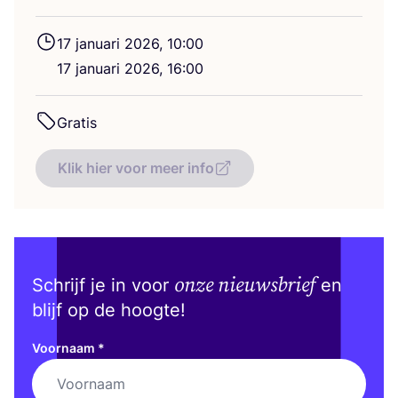
17
janu­a­ri
2026
,
10
:
00
17
janu­a­ri
2026
,
16
:
00
Gra­tis
Klik hier voor meer info
onze nieuwsbrief
Schrijf je in voor
en
blijf op de hoogte!
Voornaam
*