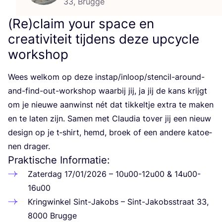
33, Brugge
(Re)claim your space en
creativiteit tijdens deze upcycle
workshop
Wees wel­kom op deze instap/in­loop­/sten­cil-around-
and-find-out-work­shop waar­bij jij, ja jij de kans krijgt
om je nieu­we aan­winst nét dat tik­kel­tje extra te maken
en te laten zijn. Samen met Clau­dia tover jij een nieuw
design op je t‑shirt, hemd, broek of een ande­re katoe­
nen drager.
Praktische Informatie:
Zater­dag
17
/
01
/
2026
–
10
u
00
-
12
u
00
&
14
u
00
-
16
u
00
Kring­win­kel Sint-Jakobs – Sint-Jakobs­straat
33
,
8000
Brugge