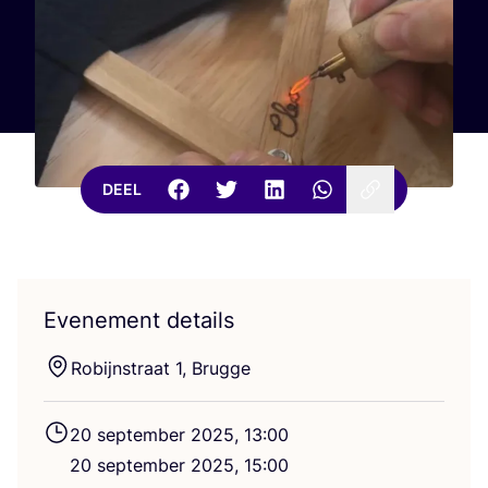
DEEL
Evenement details
Robijn­straat
1
, Brugge
20
sep­tem­ber
2025
,
13
:
00
20
sep­tem­ber
2025
,
15
:
00