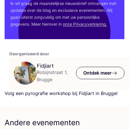
Ik wil graag de maan­de­lijk­se nieuws­brief ont­van­gen met
upda­tes over de blog en exclu­sie­ve eve­ne­men­ten. Wij
gaan uiterst zorg­vul­dig om met uw per­soon­lij­ke
gege­vens. Meer hier­over in
onze Pri­va­cy­ver­kla­ring.
Georganiseerd door
Fidjiart
Robijnstraat 1,
Ontdek meer
Brugge
Volg een pyro­gra­fie work­shop bij Fid­ji­art in Brugge!
Andere evenementen