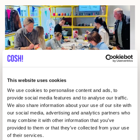
07
This website uses cookies
Wor
We use cookies to personalise content and ads, to
29 AUG
provide social media features and to analyse our traffic.
D
We also share information about your use of our site with
Studio Stik: Duo Workshop Turntas
our social media, advertising and analytics partners who
F
Sint-Jakobsstraat 338000 Brugge, Belgium
may combine it with other information that you’ve
Kringwinkel 't rad Sint-Kruis
provided to them or that they’ve collected from your use
Wor
Workshop
of their services.