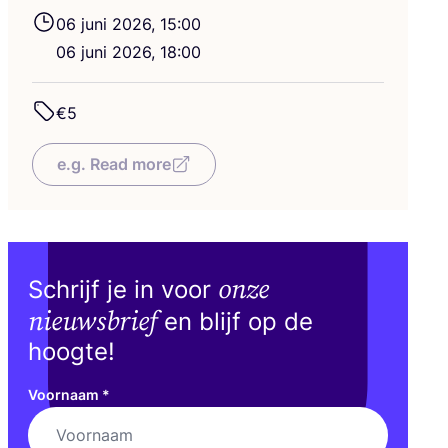
06
juni
2026
,
15
:
00
06
juni
2026
,
18
:
00
€
5
e.g. Read more
onze
Schrijf je in voor
nieuwsbrief
en blijf op de
hoogte!
Voornaam
*