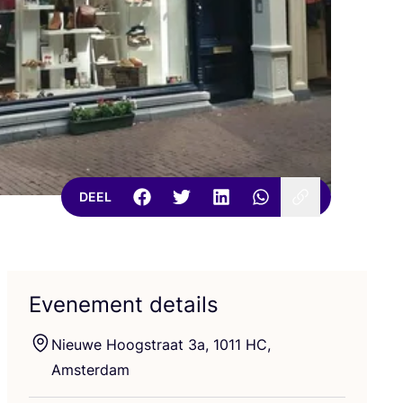
DEEL
Evenement details
Nieu­we Hoogstraat
3
a,
1011
HC
,
Amsterdam