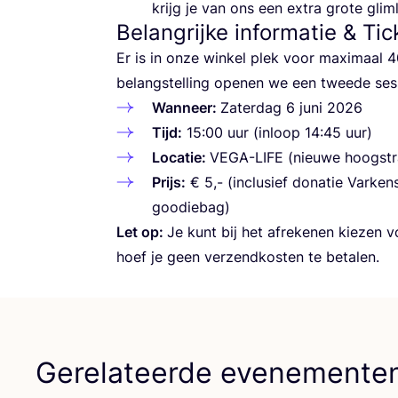
krijg je van ons een extra gro­te glim
Belangrijke informatie
&
Tic
Er is in onze win­kel plek voor maxi­maal
4
belang­stel­ling ope­nen we een twee­de se
Wan­neer:
Zater­dag
6
juni
2026
Tijd:
15
:
00
uur (inloop
14
:
45
uur)
Loca­tie:
VEGA-LIFE
(nieu­we hoogst
Prijs:
€
5
,- (inclu­sief dona­tie Var­k
goodiebag)
Let op:
Je kunt bij het afre­ke­nen kie­zen 
hoef je geen ver­zend­kos­ten te betalen.
Gerelateerde evenemente