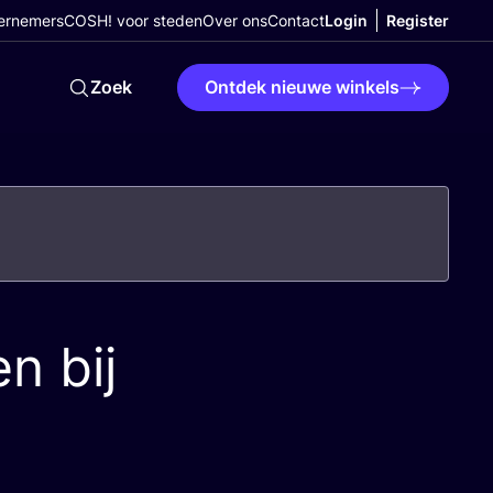
ernemers
COSH! voor steden
Over ons
Contact
Login
Register
Zoek
Ontdek nieuwe winkels
n bij