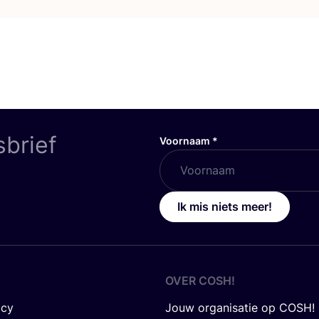
sbrief
Voornaam
*
Ik mis niets meer!
OVER
COSH
!
icy
Jouw organisatie op COSH!