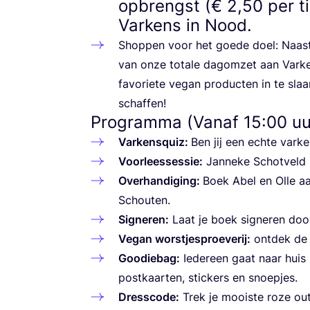
opbrengst (€
2
,
50
per ti
Varkens in Nood.
Shop­pen voor het goe­de doel: Naast
van onze tota­le dag­om­zet aan Var­
favo­rie­te vegan pro­duc­ten in te sl
schaffen!
Programma (Vanaf
15
:
00
uu
Var­kens­quiz:
Ben jij een ech­te var
Voor­lees­ses­sie:
Jan­ne­ke Schot­veld 
Over­han­di­ging:
Boek Abel en Olle aan
Schouten.
Sig­ne­ren:
Laat je boek sig­ne­ren do
Vegan worst­jesproe­ve­rij:
ont­dek de 
Goodie­bag:
Ieder­een gaat naar huis
post­kaar­ten, stic­kers en snoepjes.
Dressco­de:
Trek je mooi­ste roze out­