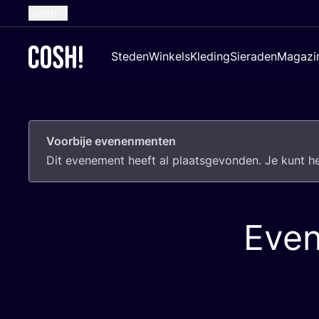
Dutch
English
Steden
Winkels
Kleding
Sieraden
Magazi
French
Spanish
German
Voorbije evenenmenten
Croatian
Dit eve­ne­ment heeft al plaats­ge­von­den. Je kunt 
Even