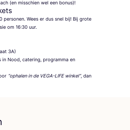
­lach (en mis­schien wel een bonus)!
kets
0
per­so­nen. Wees er dus snel bij! Bij gro­te
s­sie om
16
:
30
uur.
raat
3
A
)
ens in Nood, cate­ring, pro­gram­ma en
voor
“
opha­len in de
VEGA-LIFE
win­kel”
, dan
n