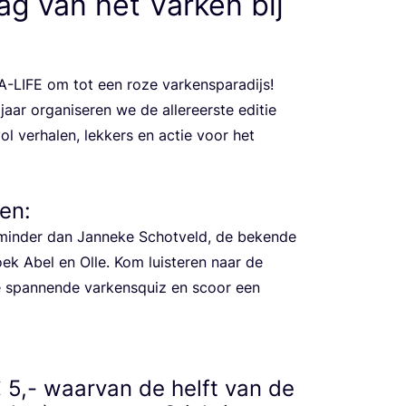
ag van het Varken bij
A-LIFE
om tot een roze var­kens­pa­ra­dijs!
jaar orga­ni­se­ren we de aller­eer­ste edi­tie
 ver­ha­len, lek­kers en actie voor het
sen:
n­der dan Jan­ne­ke Schot­veld, de beken­de
oek Abel en Olle. Kom luis­te­ren naar de
 de span­nen­de var­kens­quiz en scoor een
€
5
,- waarvan de helft van de