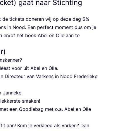
cket) gaat naar Stichting
 de tic­kets done­ren wij op deze dag
5
%
kens in Nood. Een per­fect moment dus om je
aan en/​of het boek Abel en Olle aan te
r)
kenskenner?
leest voor uit Abel en Olle.
 Direc­teur van Var­kens in Nood Fre­de­rie­ke
or Janneke.
lek­ker­ste smaken!
 met een Goodie­bag met o.a. Abel en Olle
fit aan! Kom je ver­kleed als var­ken? Dan