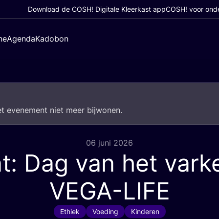
Download de COSH! Digitale Kleerkast app
COSH! voor ond
ne
Agenda
Kadobon
het eve­ne­ment niet meer bijwonen.
06 juni 2026
t: Dag van het varke
VEGA-LIFE
Ethiek
Voeding
Kinderen