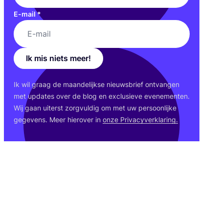
E-mail
*
Ik mis niets meer!
Ik wil graag de maan­de­lijk­se nieuws­brief ont­van­gen
met upda­tes over de blog en exclu­sie­ve eve­ne­men­ten.
Wij gaan uiterst zorg­vul­dig om met uw per­soon­lij­ke
gege­vens. Meer hier­over in
onze Pri­va­cy­ver­kla­ring.