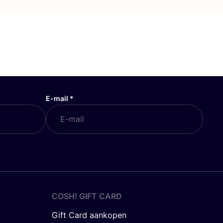
E-mail
*
COSH! GIFT CARD
Gift Card aankopen