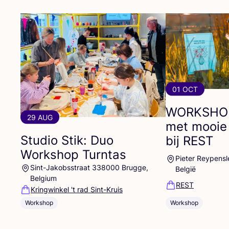
01 OCT
WORKSHO
29 AUG
met mooie
Studio Stik: Duo
bij
REST
Workshop Turntas
Pieter Reypensl
Sint-Jakobsstraat 338000 Brugge,
België
Belgium
REST
Kringwinkel 't rad Sint-Kruis
Workshop
Workshop