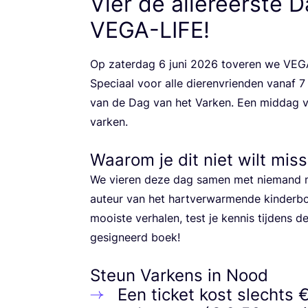
Vier de allereerste D
VEGA-LIFE
!
Op zater­dag
6
juni
2026
tove­ren we
VEG
Spe­ci­aal voor alle die­ren­vrien­den van­af
7
van de Dag van het Var­ken. Een mid­dag vol
var­ken.
Waarom je dit niet wilt mis
We vie­ren deze dag samen met nie­mand mi
auteur van het hart­ver­war­men­de kin­der­b
mooi­ste ver­ha­len, test je ken­nis tij­dens
gesig­neerd boek!
Steun Varkens in Nood
Een ticket kost slechts 