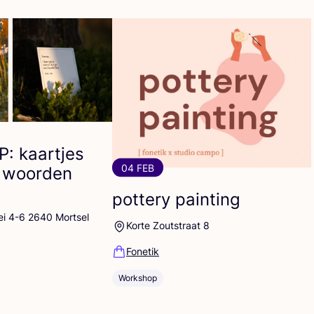
P
: kaartjes
04 FEB
 woorden
pottery painting
ei 4-6 2640 Mortsel
Korte Zoutstraat 8
Fonetik
Workshop