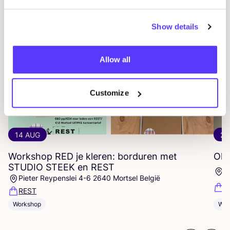
Gerelateerde evenementen
Show details
Allow all
Customize
14 AUG
20
Workshop
RED
je kleren: borduren met
Oka
STUDIO
STEEK
en
REST
P
Pieter Reypenslei 4-6 2640 Mortsel België
K
REST
Workshop
Win