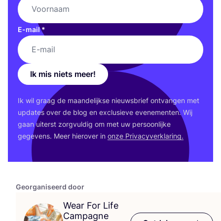
E-mail
*
Ik mis niets meer!
Ik wil graag de maan­de­lijk­se nieuws­brief ont­van­gen met
upda­tes over de blog en exclu­sie­ve eve­ne­men­ten. Wij
gaan uiterst zorg­vul­dig om met uw per­soon­lij­ke
gege­vens. Meer hier­over in
onze Pri­va­cy­ver­kla­ring.
Georganiseerd door
Wear For Life
Campagne