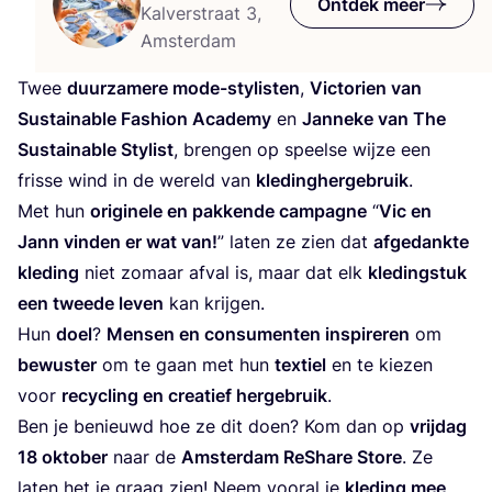
Ontdek meer
Kalverstraat 3,
Amsterdam
Twee
duur­za­me­re mode-sty­lis­ten
,
Vic­to­rien van
Sustai­na­ble Fas­hi­on Aca­de­my
en
Jan­ne­ke van The
Sustai­na­ble Sty­list
, bren­gen op speel­se wij­ze een
fris­se wind in de wereld van
kle­ding­her­ge­bruik
.
Met hun
ori­gi­ne­le en pak­ken­de cam­pag­ne
“
Vic en
Jann vin­den er wat van!
” laten ze zien dat
afge­dank­te
kle­ding
niet zomaar afval is, maar dat elk
kle­ding­stuk
een twee­de leven
kan krijgen.
Hun
doel
?
Men­sen en con­su­men­ten inspi­re­ren
om
bewus­ter
om te gaan met hun
tex­tiel
en te kie­zen
voor
recy­cling en cre­a­tief her­ge­bruik
.
Ben je benieuwd hoe ze dit doen? Kom dan op
vrij­dag
18
okto­ber
naar de
Amster­dam ReS­ha­re Sto­re
. Ze
laten het je graag zien! Neem voor­al je
kle­ding mee