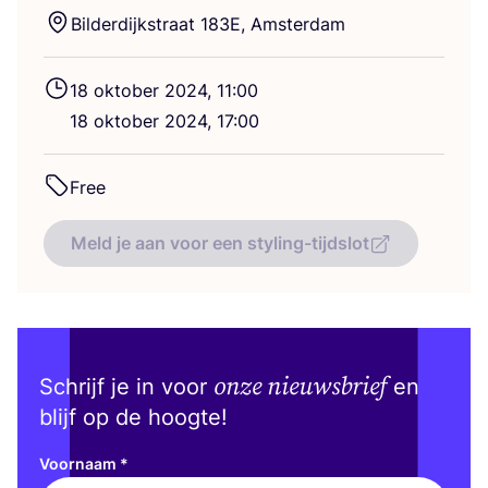
Bil­der­dijk­straat
183
E
, Amsterdam
18
okto­ber
2024
,
11
:
00
18
okto­ber
2024
,
17
:
00
Free
Meld je aan voor een styling-tijdslot
onze nieuwsbrief
Schrijf je in voor
en
blijf op de hoogte!
Voornaam
*