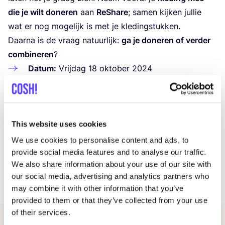
die je wilt done­ren
aan
ReS­ha­re
; samen kij­ken jul­lie
wat er nog moge­lijk is met je kledingstukken.
Daar­na is de vraag natuur­lijk:
ga je done­ren of ver­der
com­bi­ne­ren
?
Datum:
Vrij­dag
18
okto­ber
2024
Tijd:
11
:
00
–
17
:
00
uur
Loca­tie:
ReS­ha­re Sto­re Amster­dam, Bil­der­dijk­
straat
183
E
This website uses cookies
*De Wear for Life-cam­pag­ne is een samen­wer­king
tus­sen
MKB
Metro­pool Amster­dam,
OBA
Amster­dam,
We use cookies to personalise content and ads, to
provide social media features and to analyse our traffic.
COSH
! en de gemeen­te Amster­dam. Samen met loka­le
We also share information about your use of our site with
Amster­dam­se ini­ti­a­tie­ven wil­len we mode­lief­heb­bers
our social media, advertising and analytics partners who
inspi­re­ren om bewus­ter met hun kle­ding om te gaan.
may combine it with other information that you’ve
provided to them or that they’ve collected from your use
of their services.