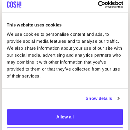
Gerelateerde evenementen
This website uses cookies
We use cookies to personalise content and ads, to
provide social media features and to analyse our traffic.
We also share information about your use of our site with
our social media, advertising and analytics partners who
may combine it with other information that you’ve
provided to them or that they’ve collected from your use
of their services.
14 AUG
Workshop
RED
je kleren: borduren met
Show details
06
STUDIO
STEEK
en
REST
Wor
Allow all
Pieter Reypenslei 4-6 2640 Mortsel België
M