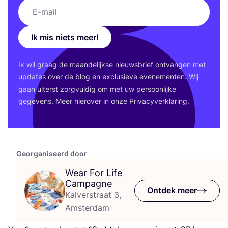
Ik mis niets meer!
Ik wil graag de maan­de­lijk­se nieuws­brief ont­van­gen met
upda­tes over de blog en exclu­sie­ve eve­ne­men­ten. Wij
gaan uiterst zorg­vul­dig om met uw per­soon­lij­ke
gege­vens. Meer hier­over in
onze Pri­va­cy­ver­kla­ring.
Georganiseerd door
Wear For Life
Campagne
Ontdek meer
Kalverstraat 3,
Amsterdam