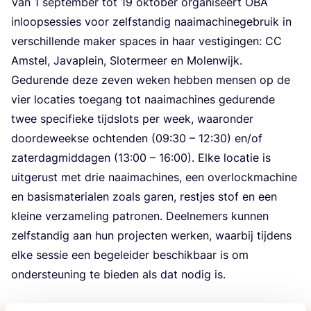
Van
1
sep­tem­ber tot
19
okto­ber orga­ni­seert
OBA
inloop­ses­sies voor zelf­stan­dig naai­ma­chi­ne­ge­bruik in
ver­schil­len­de maker spa­ces in haar ves­ti­gin­gen:
CC
Amstel, Java­p­lein, Slo­ter­meer en Molen­wijk.
Gedu­ren­de deze zeven weken heb­ben men­sen op de
vier loca­ties toe­gang tot naai­ma­chi­nes gedu­ren­de
twee spe­ci­fie­ke tijd­slots per week, waar­on­der
door­de­week­se och­ten­den (
09
:
30
–
12
:
30
) en/​of
zater­dag­mid­da­gen (
13
:
00
–
16
:
00
). Elke loca­tie is
uit­ge­rust met drie naai­ma­chi­nes, een over­lock­ma­chi­ne
en basis­ma­te­ri­a­len zoals garen, rest­jes stof en een
klei­ne ver­za­me­ling patro­nen. Deel­ne­mers kun­nen
zelf­stan­dig aan hun pro­jec­ten wer­ken, waar­bij tij­dens
elke ses­sie een bege­lei­der beschik­baar is om
onder­steu­ning te bie­den als dat nodig is.