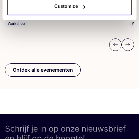
REST
Customize
D
Workshop
Wor
Previous
Next
Ontdek alle evenementen
Schrijf je in op onze nieuwsbrief
en blijf op de hoogte!