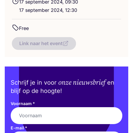
17
sep­tem­ber
2024
,
09
:
30
17
sep­tem­ber
2024
,
12
:
30
Free
Link naar het event
onze nieuwsbrief
Schrijf je in voor
en
blijf op de hoogte!
Voornaam
*
E-mail
*