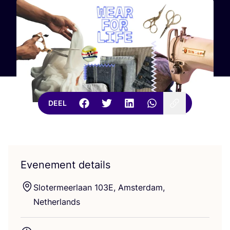
DEEL
Evenement details
Slo­ter­meer­laan
103
E
, Amster­dam,
Netherlands