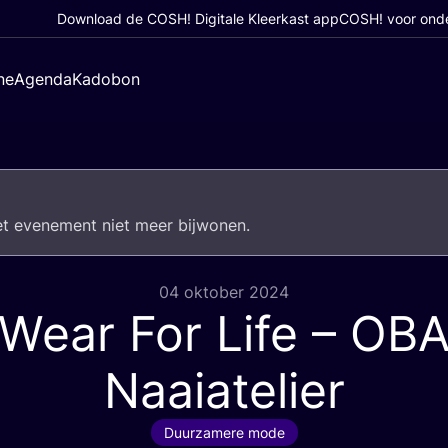
Download de COSH! Digitale Kleerkast app
COSH! voor ond
ne
Agenda
Kadobon
het eve­ne­ment niet meer bijwonen.
04 oktober 2024
Wear For Life –
OB
Naaiatelier
Duurzamere mode