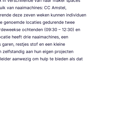
A
in ver­schil­len­de van haar maker spa­ces
uik van naai­ma­chi­nes:
CC
Amstel,
u­ren­de deze zeven weken kun­nen indi­vi­du­en
 de genoem­de loca­ties gedu­ren­de twee
r­de­week­se och­ten­den (
09
:
30
–
12
:
30
) en
oca­tie heeft drie naai­ma­chi­nes, een
ls garen, rest­jes stof en een klei­ne
n zelf­stan­dig aan hun eigen pro­jec­ten
­lei­der aan­we­zig om hulp te bie­den als dat