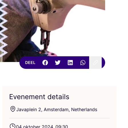
DEEL
Evenement details
Java­p­lein
2
, Amster­dam, Netherlands
04
okto­ber
2024
,
09
:
30