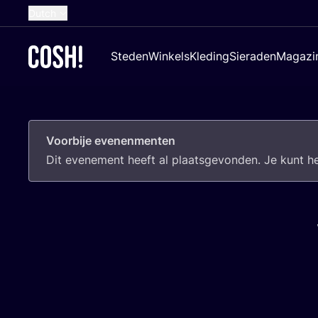
Dutch
English
Steden
Winkels
Kleding
Sieraden
Magazi
French
Spanish
German
Voorbije evenenmenten
Croatian
Dit eve­ne­ment heeft al plaats­ge­von­den. Je kunt 