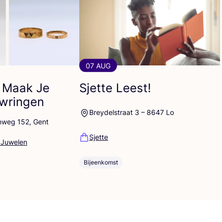
07 AUG
 Maak Je
Sjette Leest!
uwringen
Breydelstraat 3 – 8647 Lo
nweg 152, Gent
Sjette
 Juwelen
Bijeenkomst