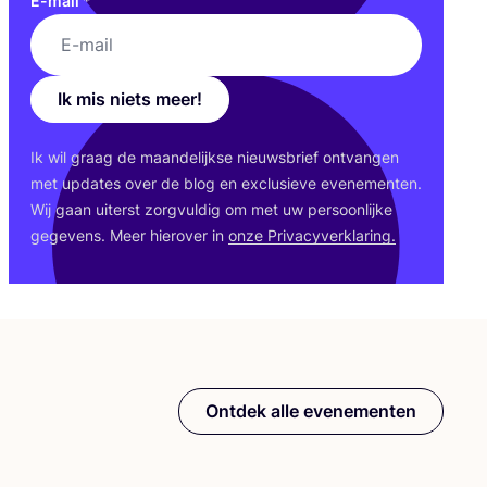
E-mail
*
Ik mis niets meer!
Ik wil graag de maan­de­lijk­se nieuws­brief ont­van­gen
met upda­tes over de blog en exclu­sie­ve eve­ne­men­ten.
Wij gaan uiterst zorg­vul­dig om met uw per­soon­lij­ke
gege­vens. Meer hier­over in
onze Pri­va­cy­ver­kla­ring.
Ontdek alle evenementen