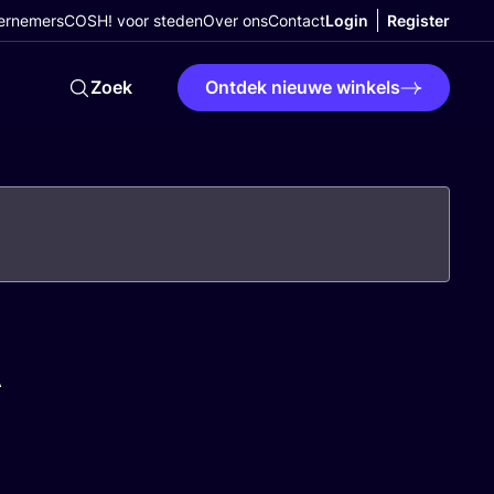
ernemers
COSH! voor steden
Over ons
Contact
Login
Register
Zoek
Ontdek nieuwe winkels
A