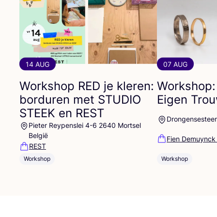
14 AUG
07 AUG
Workshop
RED
je kleren:
Workshop:
borduren met
STUDIO
Eigen Tro
STEEK
en
REST
Drongensestee
Pieter Reypenslei 4-6 2640 Mortsel
België
Fien Demuynck
REST
Workshop
Workshop