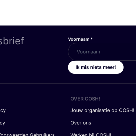
sbrief
Voornaam
*
Ik mis niets meer!
OVER
COSH
!
icy
Jouw organisatie op COSH!
icy
Over ons
oorwaarden Gebruikers
Werken bij COSH!