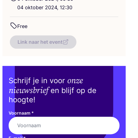
04
okto­ber
2024
,
12
:
30
Free
Link naar het event
onze
Schrijf je in voor
nieuwsbrief
en blijf op de
hoogte!
Voornaam
*