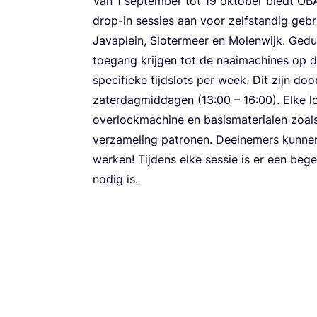
Van
1
sep­tem­ber tot
19
okto­ber biedt
OB
drop-in ses­sies aan voor zelf­stan­dig gebr
Java­p­lein, Slo­ter­meer en Molen­wijk. Ged
toe­gang krij­gen tot de naai­ma­chi­nes op
spe­ci­fie­ke tijd­slots per week. Dit zijn doo
zater­dag­mid­da­gen (
13
:
00
–
16
:
00
). Elke l
over­lock­ma­chi­ne en basis­ma­te­ri­a­len zoa
ver­za­me­ling patro­nen. Deel­ne­mers kun­ne
wer­ken! Tij­dens elke ses­sie is er een bege
nodig is.