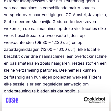
okto­ber inloop­ses­sies voor het zelf­stan­dig gebruik
van naai­ma­chi­nes in ver­schil­len­de maker spa­ces
ver­spreid over haar ves­ti­gin­gen:
CC
Amstel, Java­p­lein,
Slo­ter­meer en Molen­wijk. Gedu­ren­de deze zeven
weken zijn de naai­ma­chi­nes op deze vier loca­ties elke
week beschik­baar op twee vas­te tij­den: op
weekoch­ten­den (
09
:
30
–
12
:
30
uur) en op
zater­dag­mid­da­gen (
13
:
00
–
16
:
00
uur). Elke loca­tie
beschikt over drie naai­ma­chi­nes, een over­lock­ma­chi­ne
en basis­ma­te­ri­a­len zoals naai­ga­ren, rest­jes stof en een
klei­ne ver­za­me­ling patro­nen. Deel­ne­mers kun­nen
zelf­stan­dig aan hun eigen pro­jec­ten wer­ken! Tij­dens
elke ses­sie is er een bege­lei­der aan­we­zig om
onder­steu­ning te bie­den als dat nodig is.