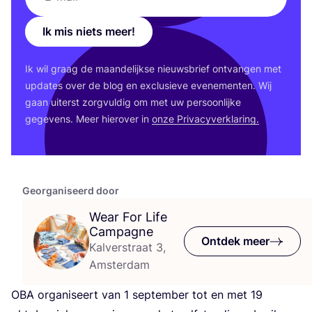
Ik mis niets meer!
Ik wil graag de maan­de­lijk­se nieuws­brief ont­van­gen met
upda­tes over de blog en exclu­sie­ve eve­ne­men­ten. Wij
gaan uiterst zorg­vul­dig om met uw per­soon­lij­ke
gege­vens. Meer hier­over in
onze Pri­va­cy­ver­kla­ring.
Georganiseerd door
Wear For Life
Campagne
Ontdek meer
Kalverstraat 3,
Amsterdam
OBA
orga­ni­seert van
1
sep­tem­ber tot en met
19