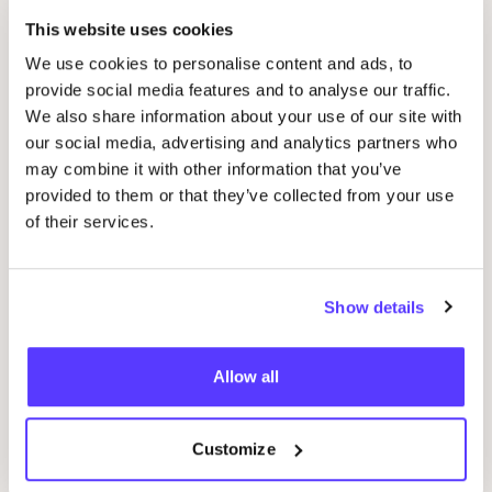
Gerelateerde evenementen
This website uses cookies
We use cookies to personalise content and ads, to
provide social media features and to analyse our traffic.
We also share information about your use of our site with
our social media, advertising and analytics partners who
may combine it with other information that you’ve
provided to them or that they’ve collected from your use
of their services.
14 AUG
07
Show details
Workshop
RED
je kleren: borduren met
Wor
STUDIO
STEEK
en
REST
D
Allow all
Pieter Reypenslei 4-6 2640 Mortsel België
F
REST
Workshop
Wor
Customize