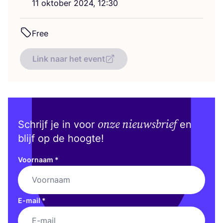
11
okto­ber
2024
,
12
:
30
Free
Link naar het event
onze nieuwsbrief
Schrijf je in voor
en
blijf op de hoogte!
Voornaam
*
E-mail
*