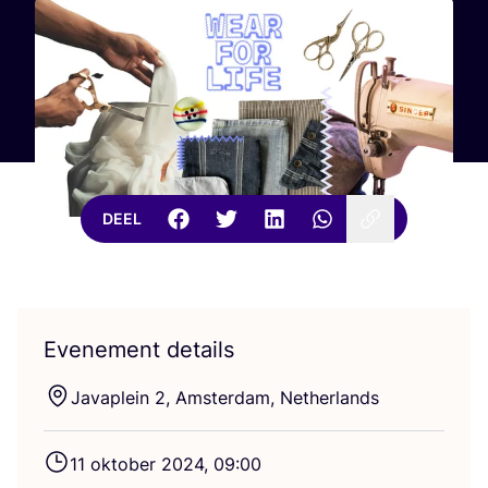
DEEL
Evenement details
Java­p­lein
2
, Amster­dam, Netherlands
11
okto­ber
2024
,
09
:
00