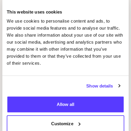
This website uses cookies
Gerelateerde evenementen
We use cookies to personalise content and ads, to
provide social media features and to analyse our traffic.
We also share information about your use of our site with
our social media, advertising and analytics partners who
may combine it with other information that you’ve
provided to them or that they’ve collected from your use
of their services.
Show details
14 AUG
10
Workshop
RED
je kleren: borduren met
Wor
Allow all
STUDIO
STEEK
en
REST
D
Pieter Reypenslei 4-6 2640 Mortsel België
F
REST
Customize
Workshop
Wor