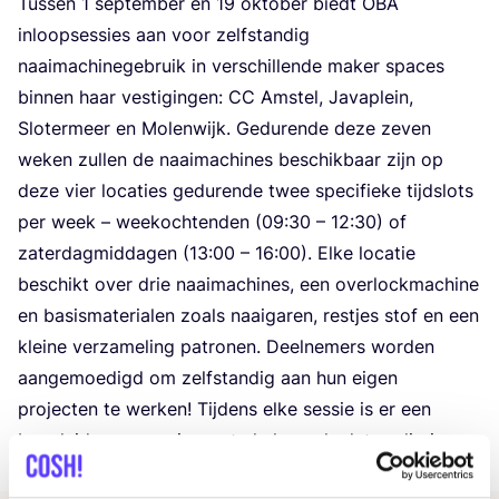
Tus­sen
1
sep­tem­ber en
19
okto­ber biedt
OBA
inloop­ses­sies aan voor zelf­stan­dig
naai­ma­chi­ne­ge­bruik in ver­schil­len­de maker spa­ces
bin­nen haar ves­ti­gin­gen:
CC
Amstel, Java­p­lein,
Slo­ter­meer en Molen­wijk. Gedu­ren­de deze zeven
weken zul­len de naai­ma­chi­nes beschik­baar zijn op
deze vier loca­ties gedu­ren­de twee spe­ci­fie­ke tijd­slots
per week – weekoch­ten­den (
09
:
30
–
12
:
30
) of
zater­dag­mid­da­gen (
13
:
00
–
16
:
00
). Elke loca­tie
beschikt over drie naai­ma­chi­nes, een over­lock­ma­chi­ne
en basis­ma­te­ri­a­len zoals naai­ga­ren, rest­jes stof en een
klei­ne ver­za­me­ling patro­nen. Deel­ne­mers wor­den
aan­ge­moe­digd om zelf­stan­dig aan hun eigen
pro­jec­ten te wer­ken! Tij­dens elke ses­sie is er een
bege­lei­der aan­we­zig om te hel­pen als dat nodig is.