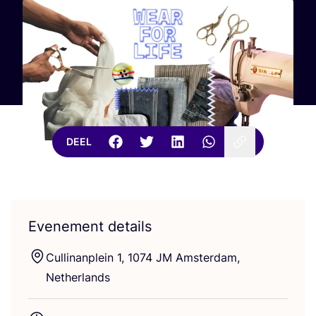
DEEL
Evenement details
Cul­li­nan­plein
1
,
1074
JM
Amster­dam,
Netherlands