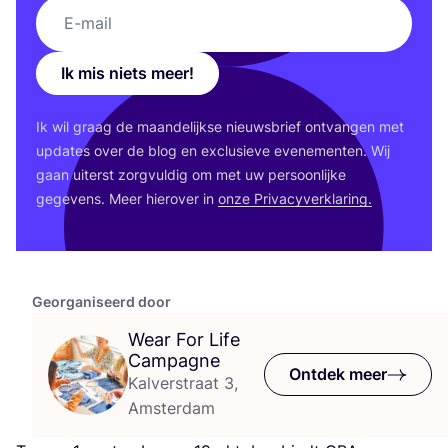
Ik mis niets meer!
Ik wil graag de maan­de­lijk­se nieuws­brief ont­van­gen met
upda­tes over de blog en exclu­sie­ve eve­ne­men­ten. Wij
gaan uiterst zorg­vul­dig om met uw per­soon­lij­ke
gege­vens. Meer hier­over in
onze Pri­va­cy­ver­kla­ring.
Georganiseerd door
Wear For Life
Campagne
Ontdek meer
Kalverstraat 3,
Amsterdam