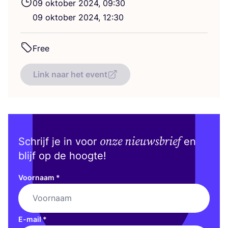
09
okto­ber
2024
,
09
:
30
09
okto­ber
2024
,
12
:
30
Free
Link naar het event
onze nieuwsbrief
Schrijf je in voor
en
blijf op de hoogte!
Voornaam
*
E-mail
*