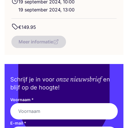
19
sep­tem­ber
2024
,
10
:
00
19
sep­tem­ber
2024
,
13
:
00
€
149
.
95
Meer informatie
onze nieuwsbrief
Schrijf je in voor
en
blijf op de hoogte!
Voornaam
*
E-mail
*