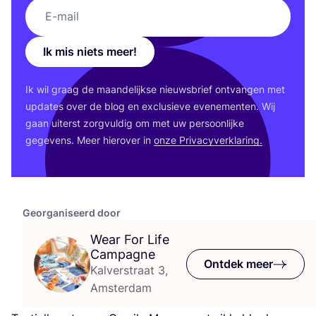
Ik mis niets meer!
Ik wil graag de maan­de­lijk­se nieuws­brief ont­van­gen met
upda­tes over de blog en exclu­sie­ve eve­ne­men­ten. Wij
gaan uiterst zorg­vul­dig om met uw per­soon­lij­ke
gege­vens. Meer hier­over in
onze Pri­va­cy­ver­kla­ring.
Georganiseerd door
Wear For Life
Campagne
Ontdek meer
Kalverstraat 3,
Amsterdam