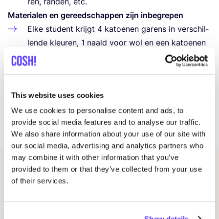
ren, ran­den, etc.
Mate­ri­a­len en gereed­schap­pen zijn inbegrepen
Elke stu­dent krijgt
4
katoe­nen garens in ver­schil­
len­de kleu­ren,
1
naald voor wol en een katoe­nen
tas om per­soon­lij­ke mate­ri­a­len in op te bergen.
Je gebruikt een Ash­ford Hedd­le Loom van
40
cm
breed met een
30
/
10
riet.
This website uses cookies
Alle cur­sis­ten heb­ben de moge­lijk­heid om de
weef­ge­tou­wen te kopen als ze dat aan het eind
We use cookies to personalise content and ads, to
provide social media features and to analyse our traffic.
van de les willen.
We also share information about your use of our site with
our social media, advertising and analytics partners who
may combine it with other information that you’ve
provided to them or that they’ve collected from your use
Gerelateerde evenementen
of their services.
Show details