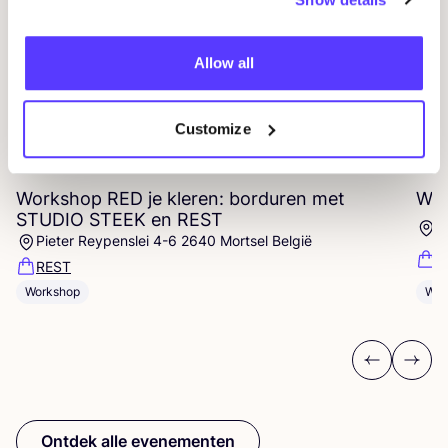
Allow all
Customize
14 AUG
10
Workshop
RED
je kleren: borduren met
Wor
STUDIO
STEEK
en
REST
D
Pieter Reypenslei 4-6 2640 Mortsel België
F
REST
Workshop
Wor
Previous
Next
Ontdek alle evenementen