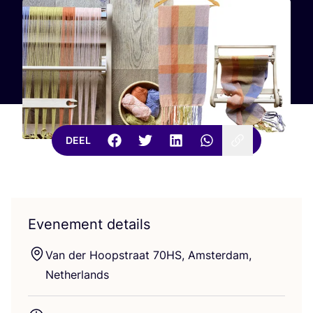
DEEL
Evenement details
Van der Hoop­straat
70
HS
, Amster­dam,
Netherlands