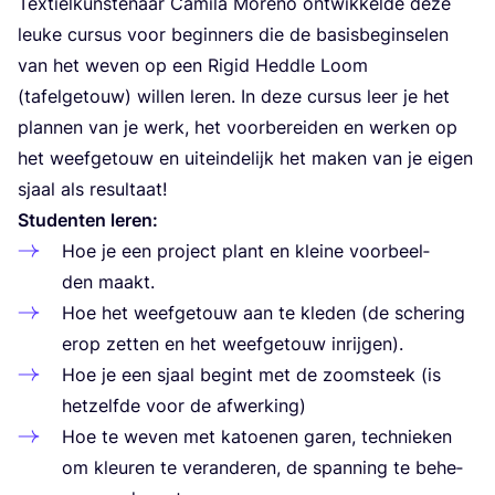
Tex­tiel­kun­ste­naar Cami­la Moreno ont­wik­kel­de deze
leu­ke cur­sus voor begin­ners die de basis­be­gin­se­len
van het weven op een Rigid Hedd­le Loom
(tafel­ge­touw) wil­len leren. In deze cur­sus leer je het
plan­nen van je werk, het voor­be­rei­den en wer­ken op
het weef­ge­touw en uit­ein­de­lijk het maken van je eigen
sjaal als resultaat!
Stu­den­ten leren:
Hoe je een pro­ject plant en klei­ne voor­beel­
den maakt.
Hoe het weef­ge­touw aan te kle­den (de sche­ring
erop zet­ten en het weef­ge­touw inrijgen).
Hoe je een sjaal begint met de zoom­steek (is
het­zelf­de voor de afwerking)
Hoe te weven met katoe­nen garen, tech­nie­ken
om kleu­ren te ver­an­de­ren, de span­ning te behe­