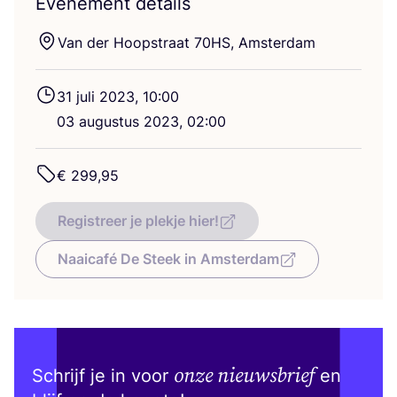
Evenement details
Van der Hoop­straat
70
HS
, Amsterdam
31
juli
2023
,
10
:
00
03
augus­tus
2023
,
02
:
00
€
299
,
95
Registreer je plekje hier!
Naaicafé De Steek in Amsterdam
onze nieuwsbrief
Schrijf je in voor
en