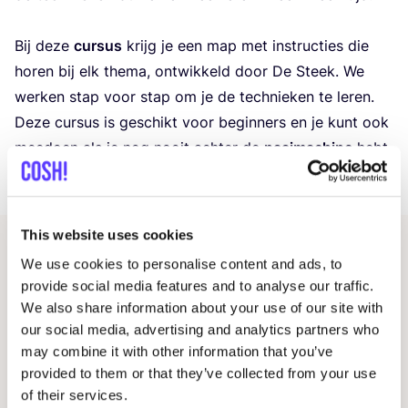
Bij deze
cur­sus
krijg je een map met instruc­ties die
horen bij elk the­ma, ont­wik­keld door De Steek. We
wer­ken stap voor stap om je de tech­nie­ken te leren.
Deze cur­sus is geschikt voor begin­ners en je kunt ook
mee­doen als je nog nooit ach­ter de
naai­ma­chi­ne
hebt
geze­ten of alleen paar klei­ne pro­ject­jes hebt gedaan.
This website uses cookies
Gerelateerde evenementen
We use cookies to personalise content and ads, to
provide social media features and to analyse our traffic.
We also share information about your use of our site with
our social media, advertising and analytics partners who
may combine it with other information that you’ve
provided to them or that they’ve collected from your use
of their services.