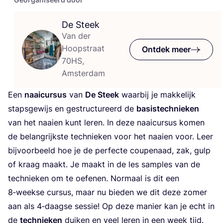
De Steek
Van der
Hoopstraat
Ontdek meer
70HS,
Amsterdam
Een
naai­cur­sus
van
De Steek
waar­bij je mak­ke­lijk
staps­ge­wijs en gestruc­tu­reerd de
basis­tech­nie­ken
van het naai­en kunt leren. In deze naai­cur­sus komen
de belang­rijk­ste tech­nie­ken voor het naai­en voor. Leer
bij­voor­beeld hoe je de per­fec­te cou­pe­naad, zak, gulp
of kraag maakt. Je maakt in de les sam­ples van de
tech­nie­ken om te oefe­nen. Nor­maal is dit een
8
‑weekse cur­sus, maar nu bie­den we dit deze zomer
aan als
4
‑daagse ses­sie! Op deze manier kan je echt in
de
tech­nie­ken
dui­ken en veel leren in een week tijd.