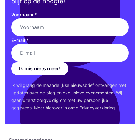
blijf op de hoogte!
Voornaam
*
E-mail
*
Ik mis niets meer!
Ik wil graag de maan­de­lijk­se nieuws­brief ont­van­gen met
upda­tes over de blog en exclu­sie­ve eve­ne­men­ten. Wij
gaan uiterst zorg­vul­dig om met uw per­soon­lij­ke
gege­vens. Meer hier­over in
onze Pri­va­cy­ver­kla­ring.
Georganiseerd door