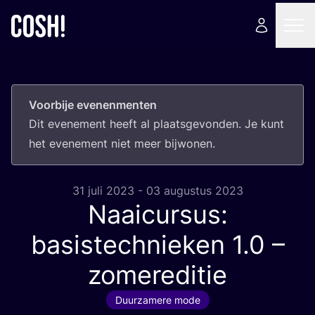
Voorbije evenenmenten
Dit eve­ne­ment heeft al plaats­ge­von­den. Je kunt
het eve­ne­ment niet meer bijwonen.
31 juli 2023 - 03 augustus 2023
Naaicursus:
basistechnieken
1
.
0
–
zomereditie
Duurzamere mode