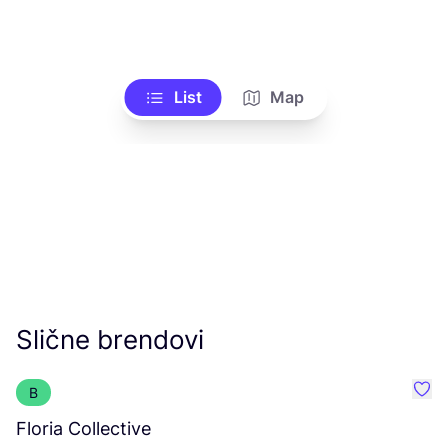
List
Map
Slične brendovi
B
Favor
Floria Collective
W