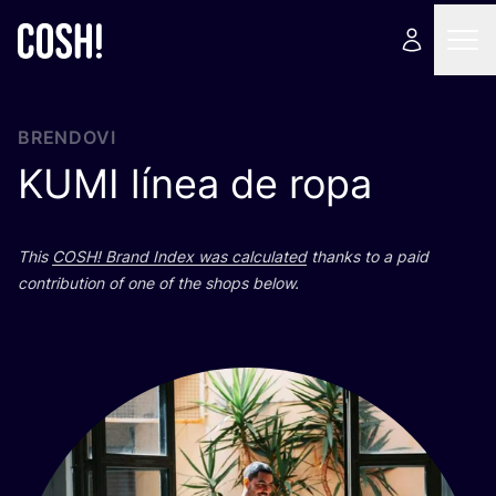
BRENDOVI
KUMI
línea de ropa
This
COSH
! Brand Index was cal­cu­la­ted
than­ks to a paid
con­tri­bu­ti­on of one of the shops below.