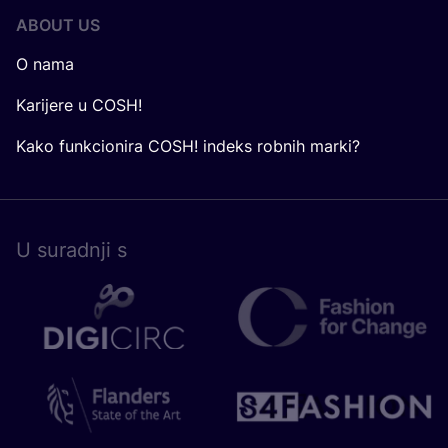
ABOUT US
O nama
Karijere u COSH!
Kako funkcionira COSH! indeks robnih marki?
U surad­nji s