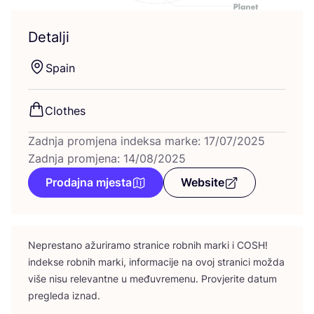
Detalji
Spa­in
Clot­hes
Zadnja promjena indeksa marke: 17/07/2025
Zadnja promjena: 14/08/2025
Prodajna mjesta
Website
Nepres­ta­no ažu­ri­ra­mo stra­ni­ce rob­nih mar­ki i
COSH
!
indek­se rob­nih mar­ki, infor­ma­ci­je na ovoj stra­ni­ci možda
više nisu rele­vant­ne u među­vre­me­nu. Pro­vje­ri­te datum
pre­gle­da iznad.