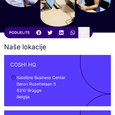
PODIJELITE
Naše lokacije
COSH
!
HQ
Kate­lij­ne Busi­ness Cen­tar
Baron Ruzet­te­la­an
5
8310
Brüg­ge
Bel­gi­ja