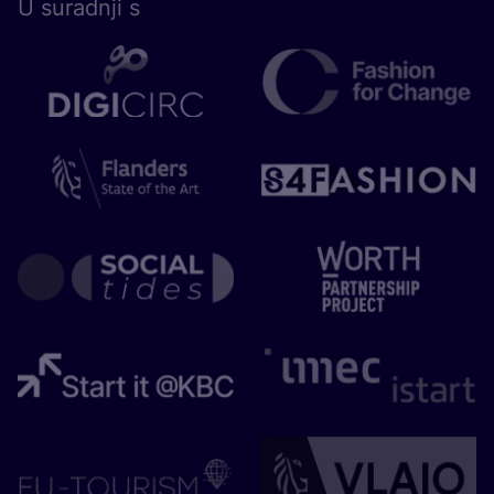
U surad­nji s