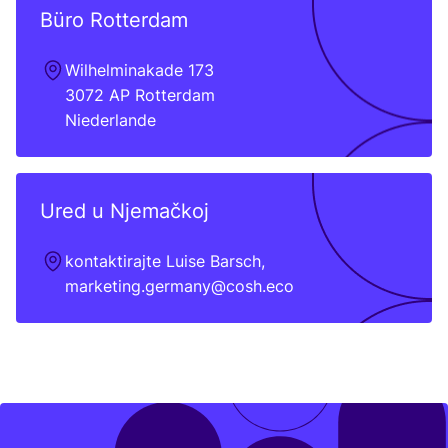
Büro Rotterdam
Wil­hel­mi­na­ka­de
173
3072
AP
Rot­ter­dam
Nieder­lan­de
Ured u Njemačkoj
kon­tak­ti­raj­te Luise Barsch,
marketing.germany@cosh.eco