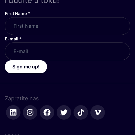
i budite u toku!
First Name
*
E-mail
*
Sign me up!
Zapratite nas