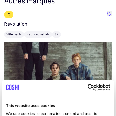
Autres marques
C
Préf
Revolution
E
Vêtements
Hauts et t-shirts
3+
V
This website uses cookies
We use cookies to personalise content and ads, to