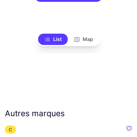
List
Map
Autres marques
C
Préf