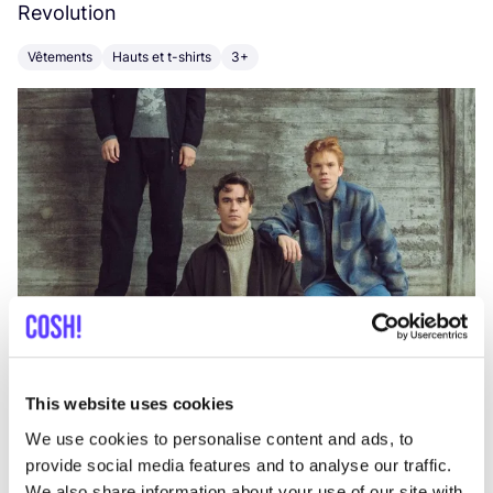
Revolution
E
Vêtements
Hauts et t-shirts
3+
V
This website uses cookies
We use cookies to personalise content and ads, to
provide social media features and to analyse our traffic.
We also share information about your use of our site with