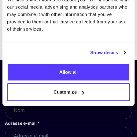
our social media, advertising and analytics partners who
may combine it with other information that you’ve
provided to them or that they’ve collected from your use
of their services.
Previous
Next
Show details
Allow all
Inscrivez-vous à notre lettre
d’information et restez informé !
Customize
Nom
*
Adresse e-mail
*