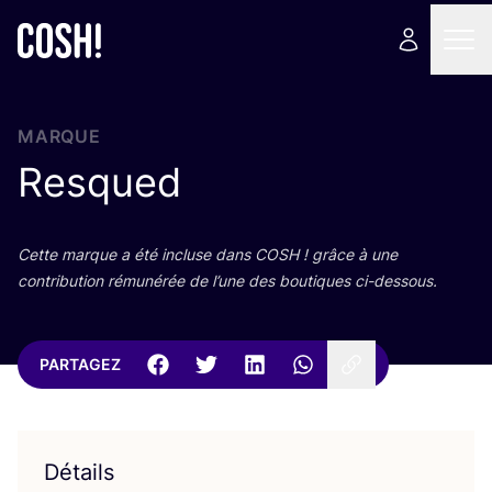
MARQUE
Resqued
Cette marque a été incluse dans
COSH
! grâce à une
contri­bu­tion rému­né­rée de l’une des bou­tiques ci-dessous.
PARTAGEZ
Détails