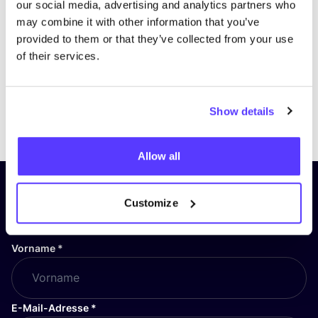
our social media, advertising and analytics partners who
may combine it with other information that you’ve
provided to them or that they’ve collected from your use
of their services.
Show details
Previous
Next
Allow all
Abonniere unseren Newsletter
Customize
und bleibe auf dem Laufenden!
Vorname
*
E-Mail-Adresse
*