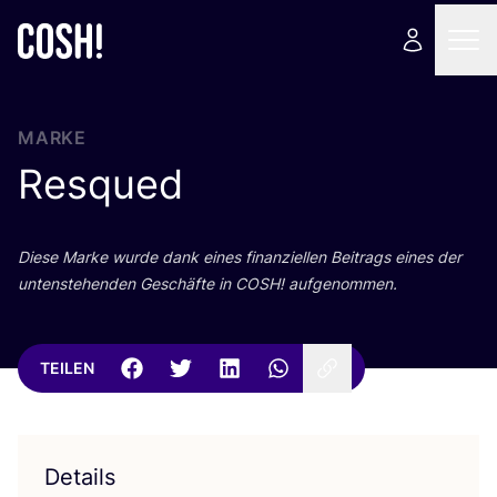
MARKE
Resqued
Die­se Mar­ke wur­de dank eines finan­zi­el­len Bei­trags eines der
unten­ste­hen­den Geschäf­te in
COSH
! aufgenommen.
TEILEN
Details