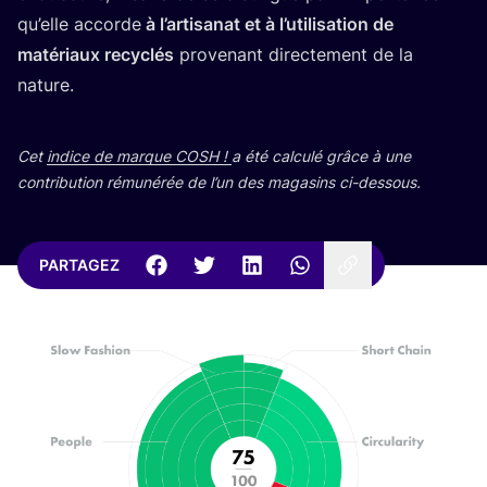
qu’elle accorde
à l’ar­ti­sa­nat et à l’u­ti­li­sa­tion de
maté­riaux recy­clés
pro­ve­nant direc­te­ment de la
nature.
Cet
indice de marque
COSH
!
a été cal­cu­lé grâce à une
contri­bu­tion rému­né­rée de l’un des maga­sins ci-dessous.
PARTAGEZ