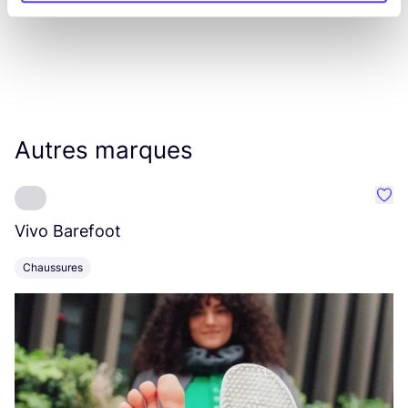
Autres marques
Préf
Vivo Barefoot
E
Chaussures
G