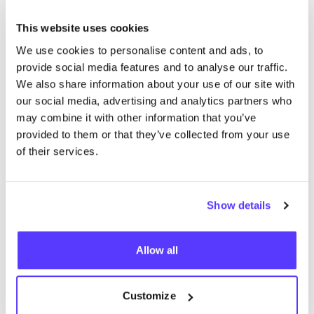
Rech
This website uses cookies
We use cookies to personalise content and ads, to
provide social media features and to analyse our traffic.
We also share information about your use of our site with
our social media, advertising and analytics partners who
trouver des résultats correspondant à vos critères
may combine it with other information that you’ve
de recherche
provided to them or that they’ve collected from your use
of their services.
Voir tous les magasins
Show details
Allow all
List
Map
Customize