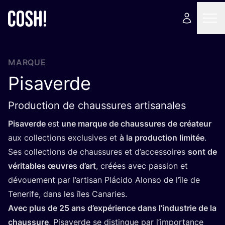
MARQUE
Pisaverde
Production de chaussures artisanales
Pisa­verde
est
une marque de chaus­sures de créa­teur
aux col­lec­tions exclu­sives et
à la pro­duc­tion limi­tée
.
Ses col­lec­tions de chaus­sures et d’ac­ces­soires
sont de
véri­tables œuvres d’art
, créées avec pas­sion et
dévoue­ment par l’ar­ti­san Plá­ci­do Alon­so de l’île de
Tene­rife, dans les îles Canaries.
Avec plus de
25
ans d’ex­pé­rience dans l’in­dus­trie de la
chaus­sure
, Pisa­verde se dis­tingue par l’im­por­tance