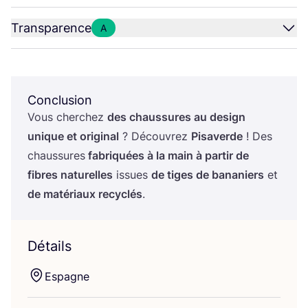
Transparence
A
Conclusion
Vous cher­chez
des chaus­sures au desi­gn
unique et ori­gi­nal
? Décou­vrez
Pisa­verde
! Des
chaus­sures
fabri­quées à la main à par­tir de
fibres natu­relles
issues
de tiges de bana­niers
et
de maté­riaux recy­clés
.
Détails
Espagne