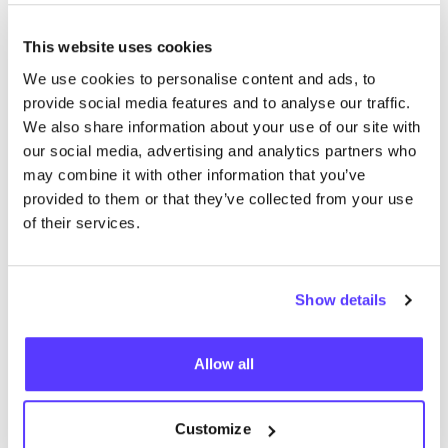
Pisaverde
This website uses cookies
We use cookies to personalise content and ads, to
Busc
provide social media features and to analyse our traffic.
We also share information about your use of our site with
our social media, advertising and analytics partners who
may combine it with other information that you’ve
provided to them or that they’ve collected from your use
No encontramos ningún resultado para tus
of their services.
criterios de búsqueda.
Ve todas las tiendas
Show details
Allow all
List
Map
Customize