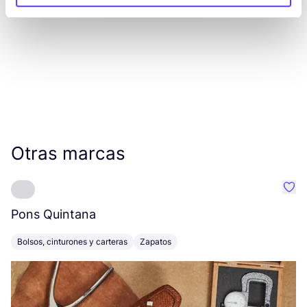
Otras marcas
Favo
Pons Quintana
A
Bolsos, cinturones y carteras
Zapatos
Z