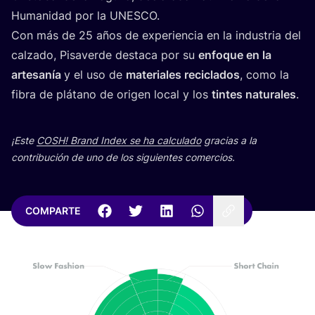
Huma­ni­dad por la
UNESCO
.
Con más de
25
años de expe­rien­cia en la indus­tria del
cal­za­do, Pisa­ver­de des­ta­ca por su
enfo­que en la
arte­sa­nía
y el uso de
mate­ria­les reci­cla­dos
, como la
fibra de plá­tano de ori­gen local y los
tin­tes natu­ra­les
.
¡Este
COSH
! Brand Index se ha cal­cu­la­do
gra­cias a la
con­tri­bu­ción de uno de los siguien­tes comercios.
COMPARTE