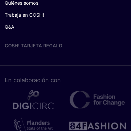
Trabaja en COSH!
Q&A
COSH! TARJETA REGALO
En cola­bo­ra­ción con