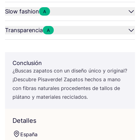
Slow fashion
A
Transparencia
A
Conclusión
¿Bus­cas zapa­tos con un dise­ño úni­co y ori­gi­nal?
¡Des­cu­bre Pisa­ver­de! Zapa­tos hechos a mano
con fibras natu­ra­les pro­ce­den­tes de tallos de
plá­tano y mate­ria­les reciclados.
Detalles
Espa­ña