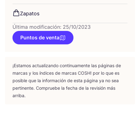
Zapa­tos
Última modificación: 25/10/2023
Puntos de venta
¡Esta­mos actua­li­zan­do con­ti­nua­men­te las pági­nas de
mar­cas y los índi­ces de mar­cas
COSH
! por lo que es
posi­ble que la infor­ma­ción de esta pági­na ya no sea
per­ti­nen­te. Com­prue­be la fecha de la revi­sión más
arriba.