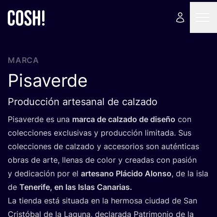
MARCA
Pisaverde
Producción artesanal de calzado
Pisa­ver­de es una
mar­ca de cal­za­do de dise­ño
con
colec­cio­nes exclu­si­vas y pro­duc­ción limi­ta­da. Sus
colec­cio­nes de cal­za­do y acce­so­rios son autén­ti­cas
obras de arte, lle­nas de color y crea­das con pasión
y dedi­ca­ción por el
arte­sano Plá­ci­do Alon­so
, de la isla
de
Tene­ri­fe, en las Islas Canarias.
La tien­da está situa­da en la her­mo­sa ciu­dad de San
Cris­tó­bal de la Lagu­na, decla­ra­da Patri­mo­nio de la