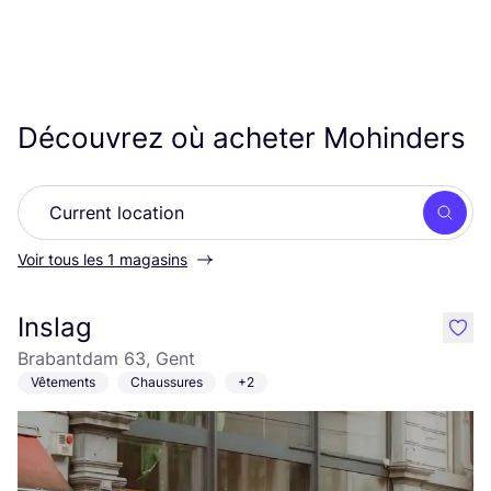
Découvrez où acheter Mohinders
Rech
Voir tous les 1 magasins
Inslag
like
Brabantdam 63, Gent
Vêtements
Chaussures
+2