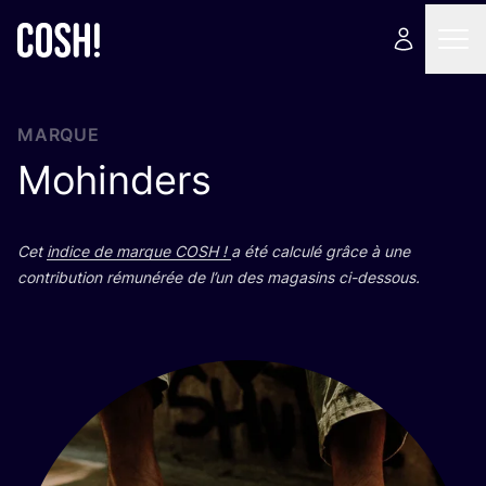
MARQUE
Mohinders
Cet
indice de marque
COSH
!
a été cal­cu­lé grâce à une
contri­bu­tion rému­né­rée de l’un des maga­sins ci-dessous.