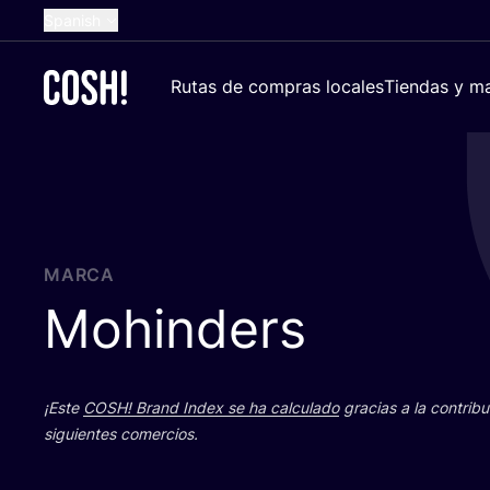
Spanish
English
Rutas de compras locales
Tiendas y ma
Dutch
French
German
Croatian
MARCA
Mohinders
¡Este
COSH
! Brand Index se ha cal­cu­la­do
gra­cias a la con­tri­b
siguien­tes comercios.