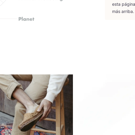
esta pági­na
más arriba.