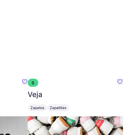
B
Favoritos {nombre}
Favorit
Veja
Zapatos
Zapatillas