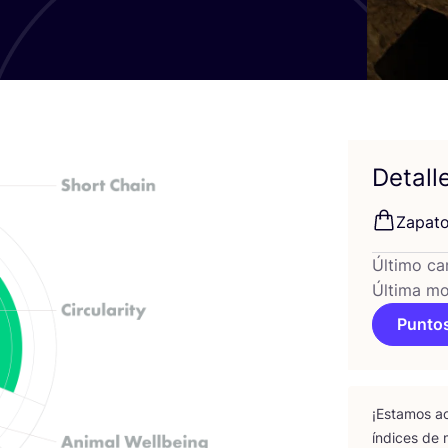
Detall
Zapa­t
Último ca
Última mo
Puntos
¡Esta­mos ac
índi­ces de