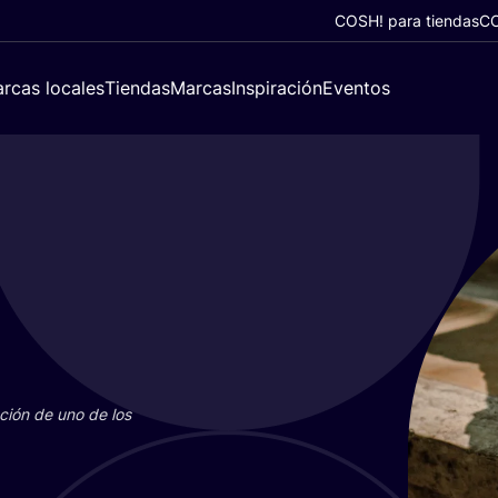
COSH! para tiendas
CO
rcas locales
Tiendas
Marcas
Inspiración
Eventos
u­ción de uno de los