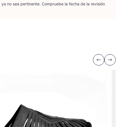
 ya no sea per­ti­nen­te. Com­prue­be la fecha de la revi­sión
Previous
Next