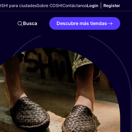
SH! para ciudades
Sobre COSH!
Contáctanos
Login
Register
Busca
Descubre más tiendas