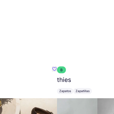
B
mbre}
Favoritos {nombre}
thies
Zapatos
Zapatillas