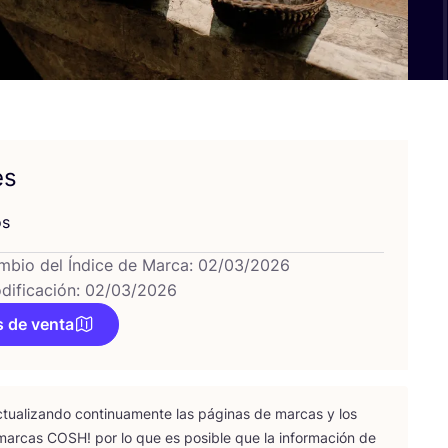
es
os
mbio del Índice de Marca: 02/03/2026
dificación: 02/03/2026
 de venta
tua­li­zan­do con­ti­nua­men­te las pági­nas de mar­cas y los
 mar­cas
COSH
! por lo que es posi­ble que la infor­ma­ción de