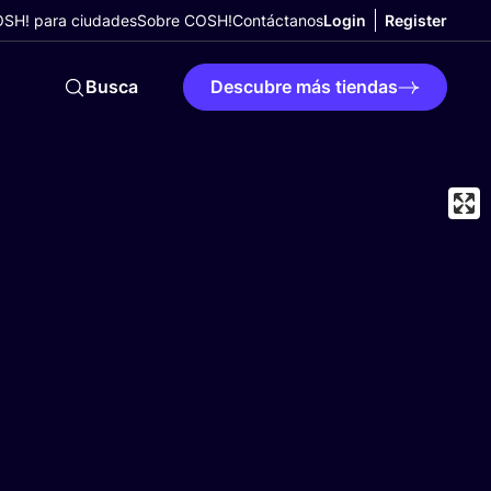
SH! para ciudades
Sobre COSH!
Contáctanos
Login
Register
Busca
Descubre más tiendas