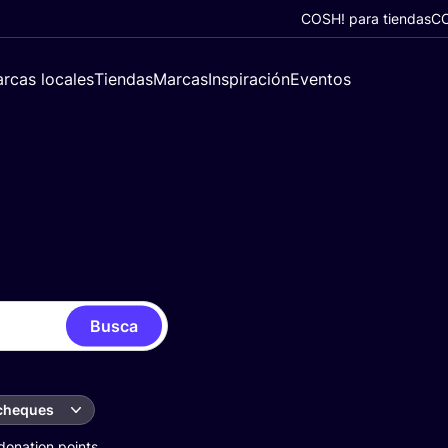
COSH! para tiendas
CO
rcas locales
Tiendas
Marcas
Inspiración
Eventos
Busca
 cheques
donation points