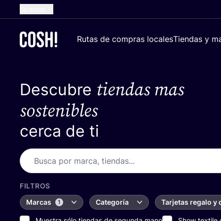
Spanish
English
Rutas de compras locales
Tiendas y ma
Dutch
French
tiendas mas
Descubre
German
Croatian
sostenibles
cerca de ti
FILTROS
Marcas
Categoría
Tarjetas regalo y
1
Muestra sólo tiendas de segunda mano
Show textile 