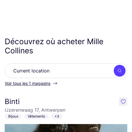
Découvrez où acheter Mille
Collines
Rech
Voir tous les 1 magasins
Binti
like
IJzerenwaag 17, Antwerpen
Bijoux
Vêtements
+3