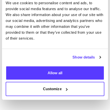
We use cookies to personalise content and ads, to
provide social media features and to analyse our traffic.
Autres marques
We also share information about your use of our site with
our social media, advertising and analytics partners who
B
Préf
may combine it with other information that you’ve
provided to them or that they’ve collected from your use
HempAge
A
of their services.
Vêtements
Jeans / Denim
6+
V
Show details
Allow all
Customize