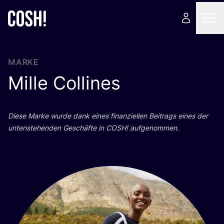
MARKE
Mille Collines
Die­se Mar­ke wur­de dank eines finan­zi­el­len Bei­trags eines der
unten­ste­hen­den Geschäf­te in
COSH
! aufgenommen.