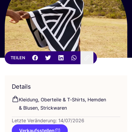
TEILEN
Details
Klei­dung, Ober­tei­le
&
T‑Shirts, Hem­den
&
Blu­sen, Strickwaren
Letzte Veränderung: 14/07/2026
Verkaufsstellen