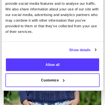
provide social media features and to analyse our traffic.
Andere Marken
We also share information about your use of our site with
our social media, advertising and analytics partners who
may combine it with other information that you’ve
Favo
provided to them or that they’ve collected from your use
EKYOG
S
of their services.
Kleidung
Oberteile & T-Shirts
4+
K
Show details
Allow all
Customize