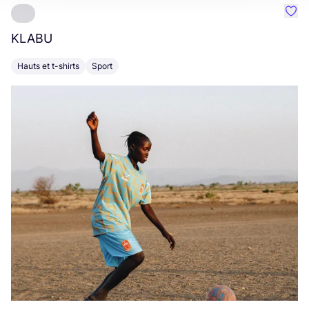
Préf
KLABU
C
Hauts et t-shirts
Sport
S