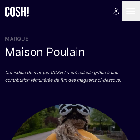
MARQUE
Maison Poulain
Cet
indice de marque
COSH
!
a été cal­cu­lé grâce à une
contri­bu­tion rému­né­rée de l’un des maga­sins ci-dessous.