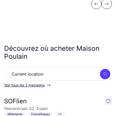
Previous
Next
Découvrez où acheter Maison
Poulain
Rech
Voir tous les 2 magasins
SOFlien
like
Nieuwstraat 42, Essen
Vêtements
Cosmétiques
+1