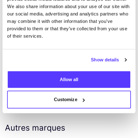
We also share information about your use of our site with
our social media, advertising and analytics partners who
may combine it with other information that you’ve
provided to them or that they’ve collected from your use
Ajouter à l'itinéraire
Visiter la boutique en ligne
of their services.
List
Map
Show details
Allow all
Customize
Autres marques