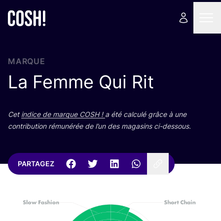
MARQUE
La Femme Qui Rit
Cet
indice de marque
COSH
!
a été cal­cu­lé grâce à une
contri­bu­tion rému­né­rée de l’un des maga­sins ci-dessous.
PARTAGEZ