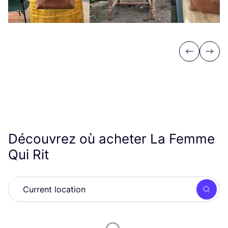
Previous
Next
Découvrez où acheter La Femme
Qui Rit
Rech