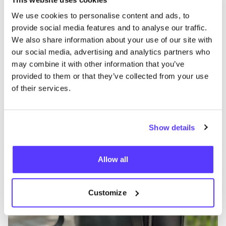
We use cookies to personalise content and ads, to
provide social media features and to analyse our traffic.
Autres marques
We also share information about your use of our site with
our social media, advertising and analytics partners who
B
Préf
may combine it with other information that you’ve
Leather
BE
R
provided to them or that they’ve collected from your use
of their services.
Sacs, ceintures et portefeuilles
Intérieur
V
Show details
Allow all
Customize