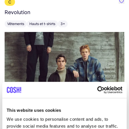
C
Préf
Revolution
E
Vêtements
Hauts et t-shirts
3+
V
This website uses cookies
We use cookies to personalise content and ads, to
provide social media features and to analyse our traffic.