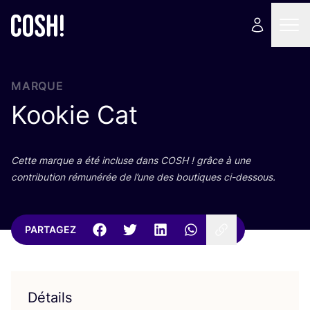
MARQUE
Kookie Cat
Cette marque a été incluse dans
COSH
! grâce à une
contri­bu­tion rému­né­rée de l’une des bou­tiques ci-dessous.
PARTAGEZ
Détails