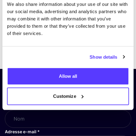
We also share information about your use of our site with
our social media, advertising and analytics partners who
may combine it with other information that you’ve
provided to them or that they’ve collected from your use
of their services.
Previous
Next
Show details
Allow all
Inscrivez-vous à notre lettre
d’information et restez informé !
Customize
Nom
*
Adresse e-mail
*